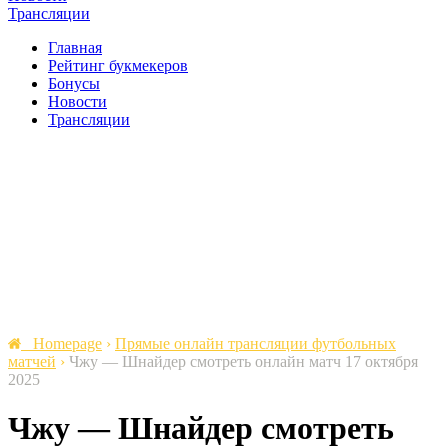
Трансляции
Главная
Рейтинг букмекеров
Бонусы
Новости
Трансляции
Homepage
›
Прямые онлайн трансляции футбольных
матчей
›
Чжу — Шнайдер cмотреть онлайн матч 17 октября
2025
Чжу — Шнайдер cмотреть