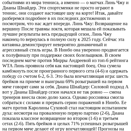
событиями из мира тенниса, а именно — о матчах Линь Чжу и
Дианы Шнайдер. Эти спортсменки не просто играют в
теннис, они создают настоящее шоу на корте! Итак, давайте
разберемся подробнее в их последних достижениях и
посмотрим, что нас ждет впереди. Линь Чжу: Возвращение на
вершину После травмы локтя, которая мешала ей показывать
лучшие результаты весь предыдущий сезон, Линь Чжу
наконец-то вернулась в полную силу к 2025 году. Сейчас эта
китаянка демонстрирует невероятно динамичный и
агрессивный стиль игры. В Нинбо она уверенно продвигается
к полуфиналу при поддержке своих болельщиков. В своем
последнем матче против Мирры Андреевой из топ-6 рейтинга
WTA Линь проявила себя как настоящий боец. Она сумела
камбэкнуть после проигранного первого сета (4-6) и одержать
победу со счетом 6-2, 6-3. Это была впечатляющая игра: шесть
брейков на приеме и выигрыш 69% розыгрышей на первом
мяче говорят сами за себя. Диана Шнайдер: Силовой подход А
вот у Дианы Шнайдер сезон начался не так ровно — смена
тренеров внесла свою долю хаоса. Однако россиянка смогла
собраться с силами и прервать серию поражений в Нинбо. Ее
матч против Каролины Суховой стал настоящим испытанием
духа: несмотря на проваленную первую партию (2-6), Диана
показала классное возвращение во втором (1-6) и третьем
сетах (2-6). Пять брейков и целых 71% успешных розыгрышей
на первом мяче делают её игру впечатляющей! Прогнозы на