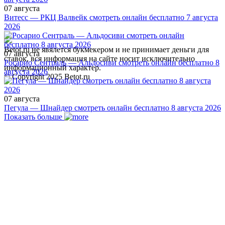
07 августа
Витесс — РКЦ Валвейк смотреть онлайн бесплатно 7 августа
2026
Betot.ru не явялется букмекером и не принимает деньги для
07 августа
ставок, вся информация на сайте носит исключительно
Росарио Сентраль — Альдосиви смотреть онлайн бесплатно 8
информационный характер.
августа 2026
© Copyright 2025 Betot.ru
07 августа
Пегула — Шнайдер смотреть онлайн бесплатно 8 августа 2026
Показать больше