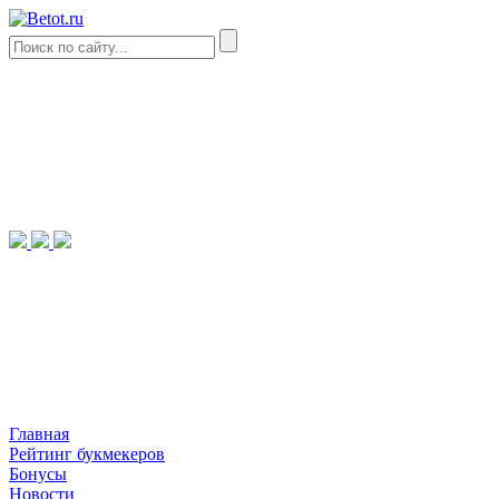
Главная
Рейтинг букмекеров
Бонусы
Новости