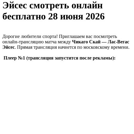
Эйсес смотреть онлайн
бесплатно 28 июня 2026
Дорогие любители спорта! Приглашаем вас посмотреть
онлайн-трансляцию матча между
Чикаго Скай — Лас-Вегас
Эйсес
. Прямая трансляция начнется по московскому времени.
Плеер №1 (трансляция запустится после рекламы):