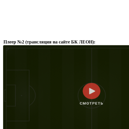
Плеер №2 (трансляция на сайте БК ЛЕОН):