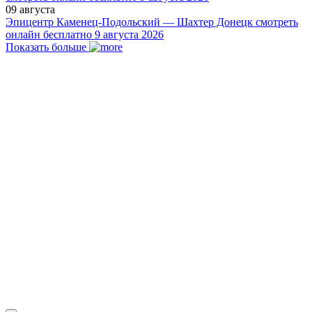
09 августа
Эпицентр Каменец-Подольский — Шахтер Донецк смотреть
онлайн бесплатно 9 августа 2026
Показать больше