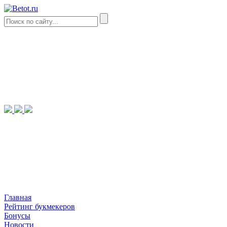
Главная
Рейтинг букмекеров
Бонусы
Новости