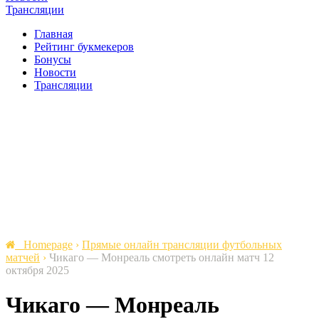
Трансляции
Главная
Рейтинг букмекеров
Бонусы
Новости
Трансляции
Homepage
›
Прямые онлайн трансляции футбольных
матчей
›
Чикаго — Монреаль cмотреть онлайн матч 12
октября 2025
Чикаго — Монреаль