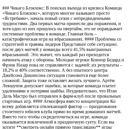
### Чикаго Блэкхокс: В поисках выхода из кризиса Команда
«Чикаго Блэкхокс», которую многие называют просто
«Ястребами», начала новый сезон с непредвиденными
трудностями. Два первых матча принесли два поражения, и
хотя одно из них пришлось на овертайм, это не оправдывает
системные проблемы в команде. Главная боль –
катастрофическая игра на вбрасываниях. #### Проблемы со
стратегией и травмы лидеров Представьте себе ситуацию:
после двух матчей у команды всего 41,5% выигранных
вбрасываний. Это значит, что каждый раз приходится
начинать атаку с обороны. Молодые игроки Коннор Бедард и
Фрэнк Назар пока не справляются с задачей: их результаты –
18,2% и 40% соответственно. А без опытного центра
Джейсона Дикинсона ситуация становится еще более
сложной. Защита тоже оставляет желать лучшего. Артём
Левшунов допускает ошибки, за которые команда платит
удалениями и потерями шайбы. Неудивительно, что Итан
Дель Мастро был отправлен в фарм-клуб после провальных
стартовых игр. #### Атмосфера вместо концентрации Ко
всему добавляется отвлекающий фактор — празднования
столетнего юбилея клуба прямо во время домашних матчей.
Вместо того чтобы сосредоточиться на игре, команда
оказывается вовлеченной в праздничную суету. Если вы
хотите **смотреть онлайн прямую трансляцию** игры