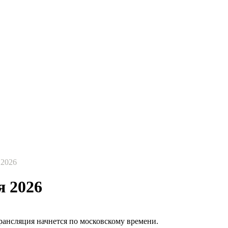
 2026
я 2026
трансляция начнется по московскому времени.