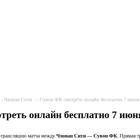
›
Чхонан Сити — Сувон ФК смотреть онлайн бесплатно 7 июня
реть онлайн бесплатно 7 июн
н-трансляцию матча между
Чхонан Сити — Сувон ФК
. Прямая 