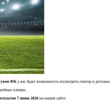
Сувон ФК
у вас будет возможность посмотреть повтор и детально
удобные плееры.
есплатно 7 июня 2026
на нашем сайте.