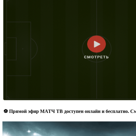
⚽️ Прямой эфир МАТЧ ТВ доступен онлайн и бесплатно. Смо