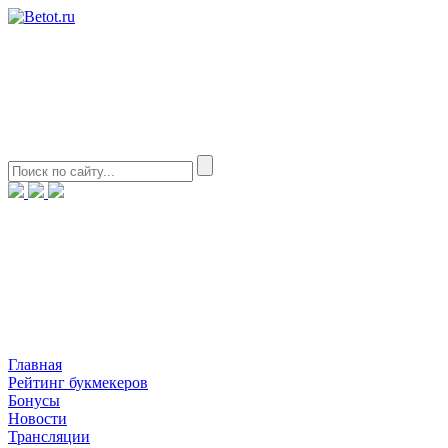
Главная
Рейтинг букмекеров
Бонусы
Новости
Трансляции