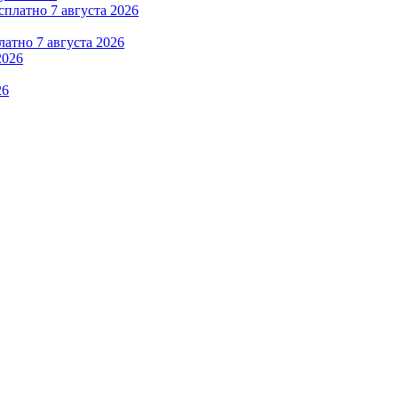
атно 7 августа 2026
26