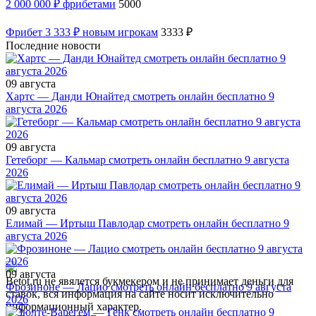
2 000 000 ₽ фрибетами
5000
Фрибет 3 333 ₽ новым игрокам
3333 ₽
Последние новости
09 августа
Хартс — Данди Юнайтед смотреть онлайн бесплатно 9
августа 2026
09 августа
Гетеборг — Кальмар смотреть онлайн бесплатно 9 августа
2026
09 августа
Елимай — Иртыш Павлодар смотреть онлайн бесплатно 9
августа 2026
09 августа
Betot.ru не явялется букмекером и не принимает деньги для
Фрозиноне — Лацио смотреть онлайн бесплатно 9 августа
ставок, вся информация на сайте носит исключительно
2026
информационный характер.