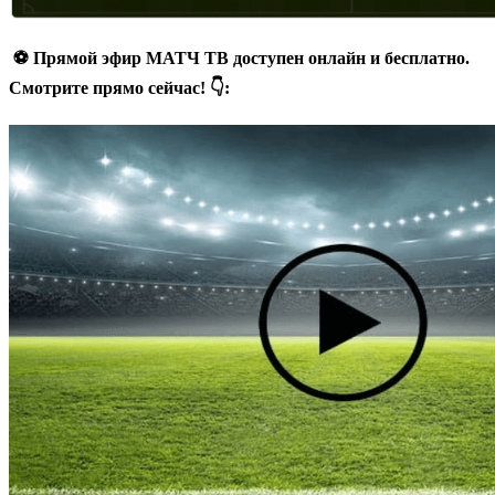
⚽️ Прямой эфир МАТЧ ТВ доступен онлайн и бесплатно.
Смотрите прямо сейчас! 👇: