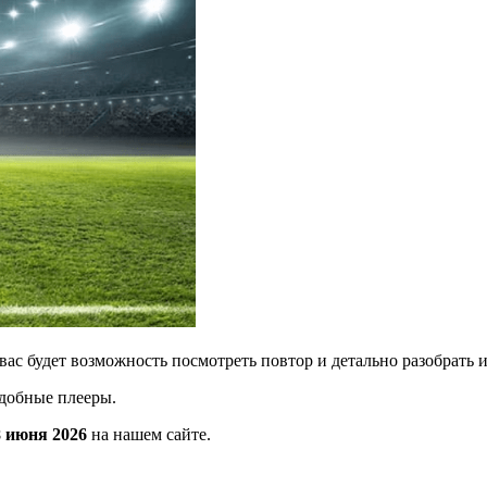
вас будет возможность посмотреть повтор и детально разобрать и
удобные плееры.
 июня 2026
на нашем сайте.