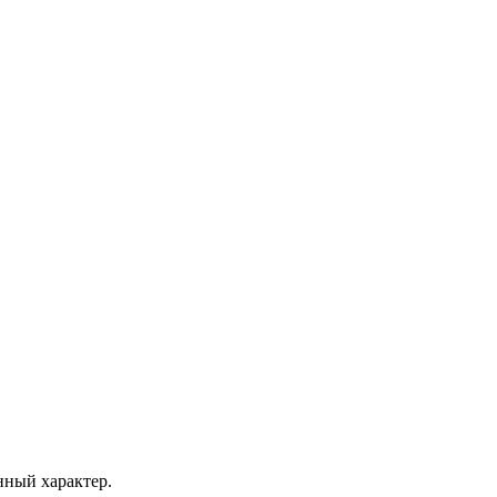
нный характер.