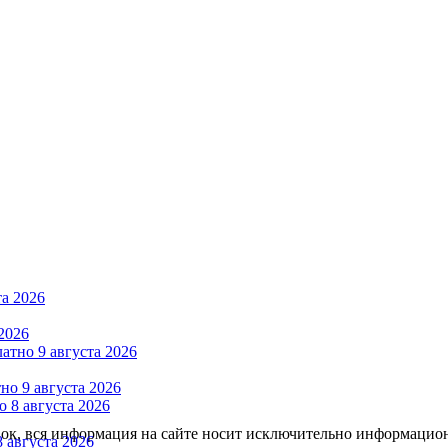
2026
о 9 августа 2026
тавок, вся информация на сайте носит исключительно информацио
 августа 2026