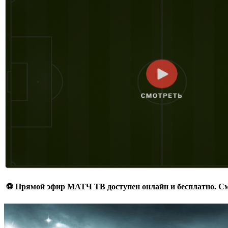
⚽️ Прямой эфир МАТЧ ТВ доступен онлайн и бесплатно. Смо