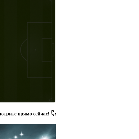
трите прямо сейчас! 👇: