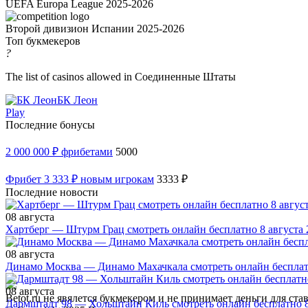
UEFA Europa League 2025-2026
Второй дивизион Испании 2025-2026
Топ букмекеров
?
The list of casinos allowed in Соединенные Штаты
БК Леон
Play
Последние бонусы
2 000 000 ₽ фрибетами
5000
Фрибет 3 333 ₽ новым игрокам
3333 ₽
Последние новости
08 августа
Хартберг — Штурм Грац смотреть онлайн бесплатно 8 августа 
08 августа
Динамо Москва — Динамо Махачкала смотреть онлайн бесплатн
08 августа
Betot.ru не явялется букмекером и не принимает деньги для с
Дармштадт 98 — Хольштайн Киль смотреть онлайн бесплатно 8