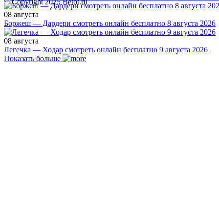
© Copyright 2025 Betot.ru
08 августа
Боржеш — Дардери смотреть онлайн бесплатно 8 августа 2026
08 августа
Легечка — Ходар смотреть онлайн бесплатно 9 августа 2026
Показать больше