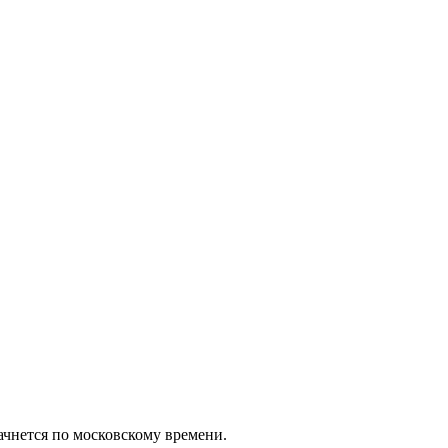
ачнется по московскому времени.