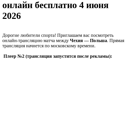
онлайн бесплатно 4 июня
2026
Дорогие любители спорта! Приглашаем вас посмотреть
онлайн-трансляцию матча между
Чехия — Польша
. Прямая
трансляция начнется по московскому времени.
Плеер №2 (трансляция запустится после рекламы):