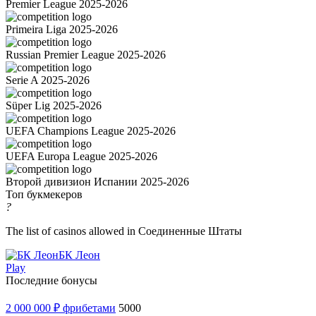
Premier League 2025-2026
Primeira Liga 2025-2026
Russian Premier League 2025-2026
Serie A 2025-2026
Süper Lig 2025-2026
UEFA Champions League 2025-2026
UEFA Europa League 2025-2026
Второй дивизион Испании 2025-2026
Топ букмекеров
?
The list of casinos allowed in Соединенные Штаты
БК Леон
Play
Последние бонусы
2 000 000 ₽ фрибетами
5000