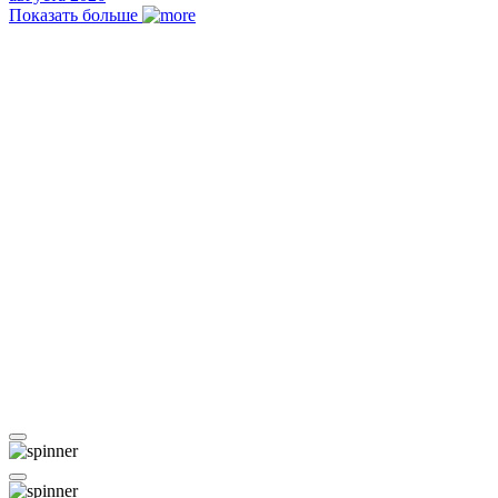
Показать больше