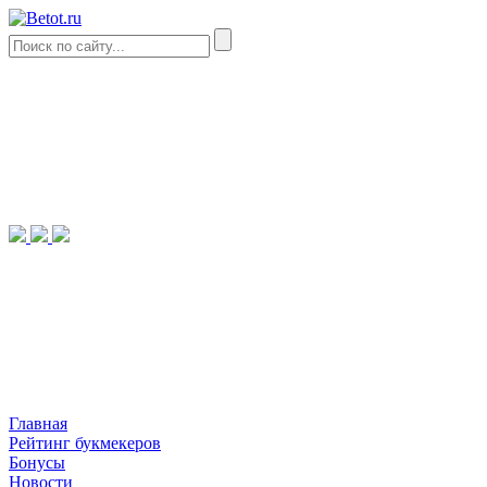
Главная
Рейтинг букмекеров
Бонусы
Новости