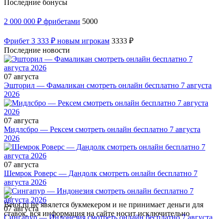
Последние бонусы
2 000 000 ₽ фрибетами
5000
Фрибет 3 333 ₽ новым игрокам
3333 ₽
Последние новости
07 августа
Эшторил — Фамаликан смотреть онлайн бесплатно 7 августа
2026
07 августа
Мидлсбро — Рексем смотреть онлайн бесплатно 7 августа
2026
07 августа
Шемрок Роверс — Дандолк смотреть онлайн бесплатно 7
августа 2026
Betot.ru не явялется букмекером и не принимает деньги для
07 августа
ставок, вся информация на сайте носит исключительно
Сингапур — Индонезия смотреть онлайн бесплатно 7 августа