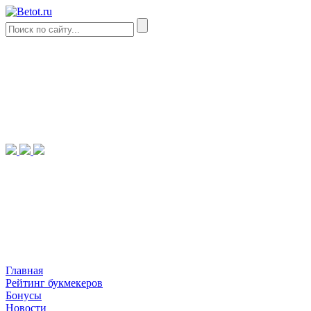
Главная
Рейтинг букмекеров
Бонусы
Новости