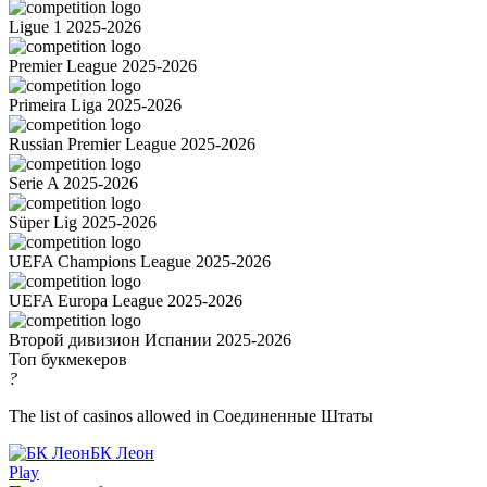
Ligue 1 2025-2026
Premier League 2025-2026
Primeira Liga 2025-2026
Russian Premier League 2025-2026
Serie A 2025-2026
Süper Lig 2025-2026
UEFA Champions League 2025-2026
UEFA Europa League 2025-2026
Второй дивизион Испании 2025-2026
Топ букмекеров
?
The list of casinos allowed in Соединенные Штаты
БК Леон
Play