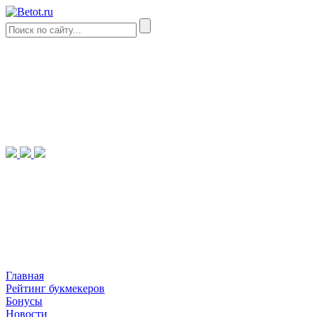
Главная
Рейтинг букмекеров
Бонусы
Новости