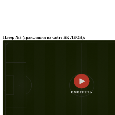
Плеер №3 (трансляция на сайте БК ЛЕОН):