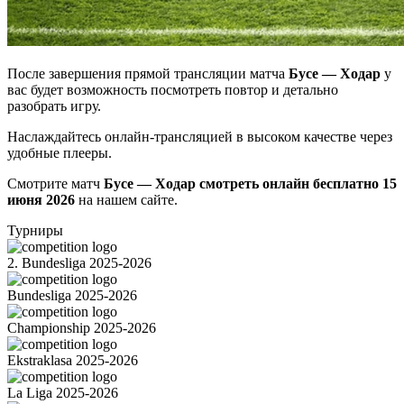
После завершения прямой трансляции матча
Бусе — Ходар
у
вас будет возможность посмотреть повтор и детально
разобрать игру.
Наслаждайтесь онлайн-трансляцией в высоком качестве через
удобные плееры.
Смотрите матч
Бусе — Ходар смотреть онлайн бесплатно 15
июня 2026
на нашем сайте.
Турниры
2. Bundesliga 2025-2026
Bundesliga 2025-2026
Championship 2025-2026
Ekstraklasa 2025-2026
La Liga 2025-2026