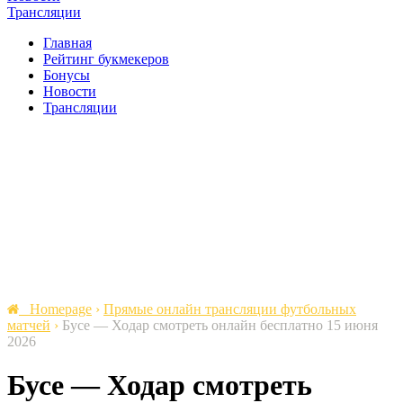
Трансляции
Главная
Рейтинг букмекеров
Бонусы
Новости
Трансляции
Homepage
›
Прямые онлайн трансляции футбольных
матчей
›
Бусе — Ходар смотреть онлайн бесплатно 15 июня
2026
Бусе — Ходар смотреть