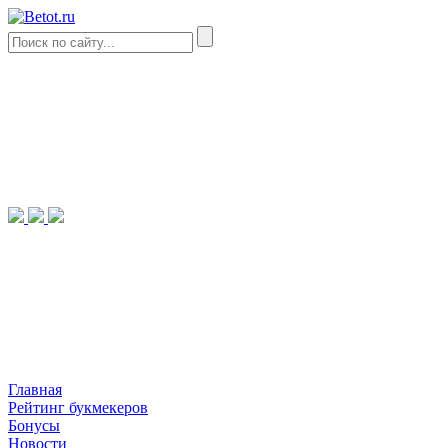
Главная
Рейтинг букмекеров
Бонусы
Новости