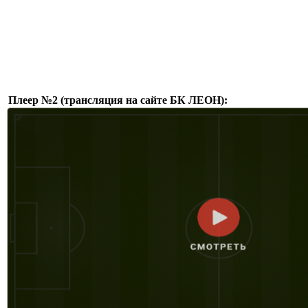
Плеер №2 (трансляция на сайте БК ЛЕОН):