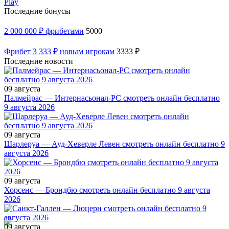
Play
Последние бонусы
2 000 000 ₽ фрибетами
5000
Фрибет 3 333 ₽ новым игрокам
3333 ₽
Последние новости
09 августа
Палмейрас — Интернасьонал-РС смотреть онлайн бесплатно
9 августа 2026
09 августа
Шарлеруа — Ауд-Хеверле Левен смотреть онлайн бесплатно 9
августа 2026
09 августа
Хорсенс — Брондбю смотреть онлайн бесплатно 9 августа
2026
09 августа