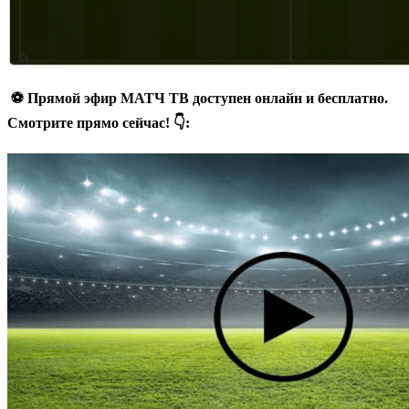
⚽️ Прямой эфир МАТЧ ТВ доступен онлайн и бесплатно.
Смотрите прямо сейчас! 👇: