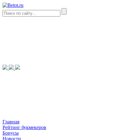
Главная
Рейтинг букмекеров
Бонусы
Новости