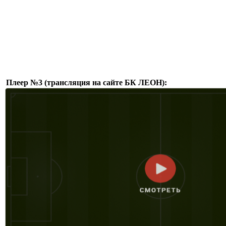
Плеер №3 (трансляция на сайте БК ЛЕОН):