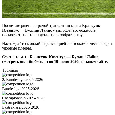
После завершения прямой трансляции матча
Брансуик
Ювентус — Буллин Лайнс
у вас будет возможность
посмотреть повтор и детально разобрать игру.
Наслаждайтесь онлайн-трансляцией в высоком качестве через
удобные плееры.
Смотрите матч
Брансуик Ювентус — Буллин Лайнс
смотреть онлайн бесплатно 19 июня 2026
на нашем сайте.
Турниры
2. Bundesliga 2025-2026
Bundesliga 2025-2026
Championship 2025-2026
Ekstraklasa 2025-2026