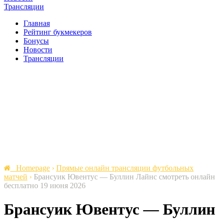
Трансляции
Главная
Рейтинг букмекеров
Бонусы
Новости
Трансляции
Homepage
›
Прямые онлайн трансляции футбольных
матчей
›
Брансуик Ювентус — Буллин Лайнс смотреть онлайн
бесплатно 19 июня 2026
Брансуик Ювентус — Буллин