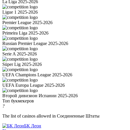
La Liga 2025-2026
Ligue 1 2025-2026
Premier League 2025-2026
Primeira Liga 2025-2026
Russian Premier League 2025-2026
Serie A 2025-2026
Süper Lig 2025-2026
UEFA Champions League 2025-2026
UEFA Europa League 2025-2026
Второй дивизион Испании 2025-2026
Топ букмекеров
?
The list of casinos allowed in Соединенные Штаты
БК Леон