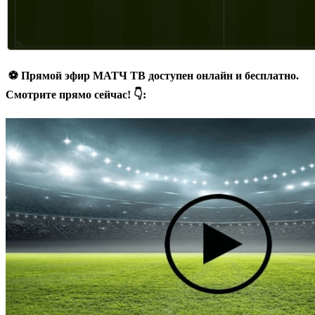
⚽️ Прямой эфир МАТЧ ТВ доступен онлайн и бесплатно.
Смотрите прямо сейчас! 👇: