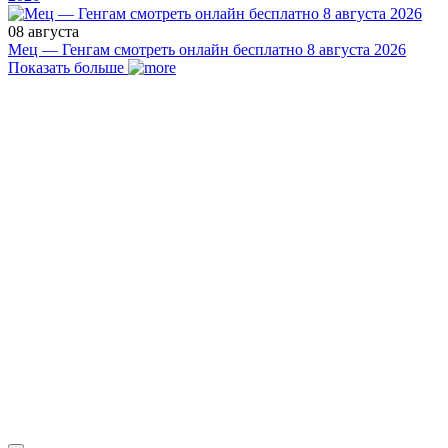
08 августа
Мец — Генгам смотреть онлайн бесплатно 8 августа 2026
Показать больше