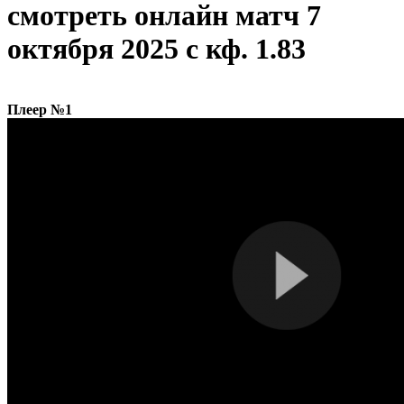
cмотреть онлайн матч 7
октября 2025 с кф. 1.83
Плеер №1