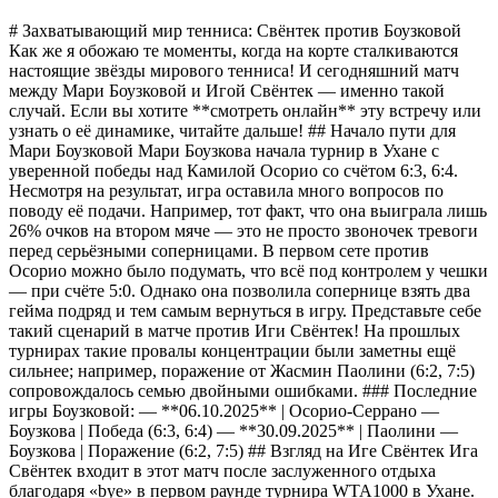
# Захватывающий мир тенниса: Свёнтек против Боузковой
Как же я обожаю те моменты, когда на корте сталкиваются
настоящие звёзды мирового тенниса! И сегодняшний матч
между Мари Боузковой и Игой Свёнтек — именно такой
случай. Если вы хотите **смотреть онлайн** эту встречу или
узнать о её динамике, читайте дальше! ## Начало пути для
Мари Боузковой Мари Боузкова начала турнир в Ухане с
уверенной победы над Камилой Осорио со счётом 6:3, 6:4.
Несмотря на результат, игра оставила много вопросов по
поводу её подачи. Например, тот факт, что она выиграла лишь
26% очков на втором мяче — это не просто звоночек тревоги
перед серьёзными соперницами. В первом сете против
Осорио можно было подумать, что всё под контролем у чешки
— при счёте 5:0. Однако она позволила сопернице взять два
гейма подряд и тем самым вернуться в игру. Представьте себе
такий сценарий в матче против Иги Свёнтек! На прошлых
турнирах такие провалы концентрации были заметны ещё
сильнее; например, поражение от Жасмин Паолини (6:2, 7:5)
сопровождалось семью двойными ошибками. ### Последние
игры Боузковой: — **06.10.2025** | Осорио-Серрано —
Боузкова | Победа (6:3, 6:4) — **30.09.2025** | Паолини —
Боузкова | Поражение (6:2, 7:5) ## Взгляд на Игe Свёнтек Ига
Свёнтек входит в этот матч после заслуженного отдыха
благодаря «bye» в первом раунде турнира WTA1000 в Ухане.