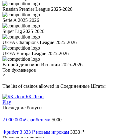
Russian Premier League 2025-2026
Serie A 2025-2026
Süper Lig 2025-2026
UEFA Champions League 2025-2026
UEFA Europa League 2025-2026
Второй дивизион Испании 2025-2026
Топ букмекеров
?
The list of casinos allowed in Соединенные Штаты
БК Леон
Play
Последние бонусы
2 000 000 ₽ фрибетами
5000
Фрибет 3 333 ₽ новым игрокам
3333 ₽
Последние новости