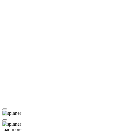
load more