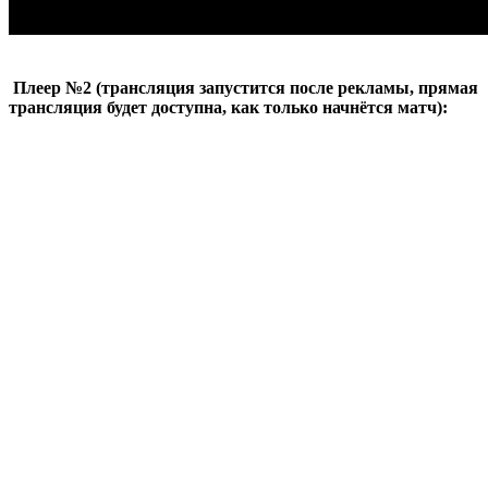
Плеер №2 (трансляция запустится после рекламы, прямая
трансляция будет доступна, как только начнётся матч):