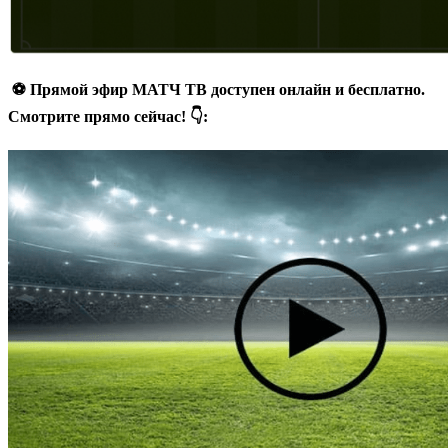
⚽️ Прямой эфир МАТЧ ТВ доступен онлайн и бесплатно.
Смотрите прямо сейчас! 👇: