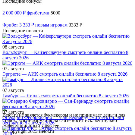
Последние бонусы
2 000 000 ₽ фрибетами
5000
Фрибет 3 333 ₽ новым игрокам
3333 ₽
Последние новости
08 августа
Вольфсбург — Кайзерслаутерн смотреть онлайн бесплатно 8
августа 2026
07 августа
Эргрюте — АИК смотреть онлайн бесплатно 8 августа 2026
07 августа
Гамбург — Лилль смотреть онлайн бесплатно 8 августа 2026
07 августа
Betot.ru не явялется букмекером и не принимает деньги для
Операрио Ферровиарио — Сан-Бернарду смотреть онлайн
ставок, вся информация на сайте носит исключительно
бесплатно 8 августа 2026
информационный характер.
© Copyright 2025 Betot.ru