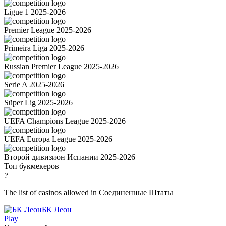
Ligue 1 2025-2026
Premier League 2025-2026
Primeira Liga 2025-2026
Russian Premier League 2025-2026
Serie A 2025-2026
Süper Lig 2025-2026
UEFA Champions League 2025-2026
UEFA Europa League 2025-2026
Второй дивизион Испании 2025-2026
Топ букмекеров
?
The list of casinos allowed in Соединенные Штаты
БК Леон
Play