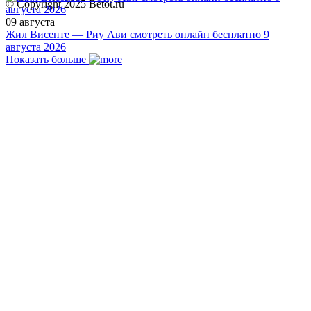
© Copyright 2025 Betot.ru
09 августа
Жил Висенте — Риу Ави смотреть онлайн бесплатно 9
августа 2026
Показать больше