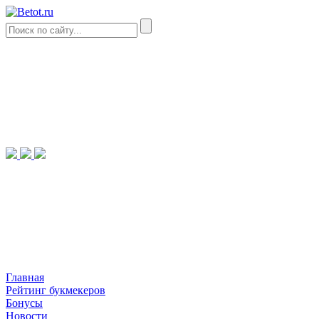
Главная
Рейтинг букмекеров
Бонусы
Новости