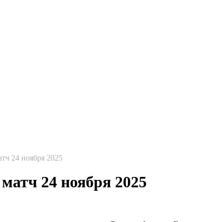
тч 24 ноября 2025
матч 24 ноября 2025