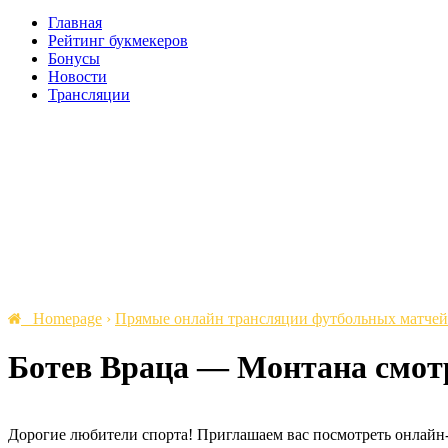
Главная
Рейтинг букмекеров
Бонусы
Новости
Трансляции
Homepage
›
Прямые онлайн трансляции футбольных матчей
Ботев Враца — Монтана смотр
Дорогие любители спорта! Приглашаем вас посмотреть онлай