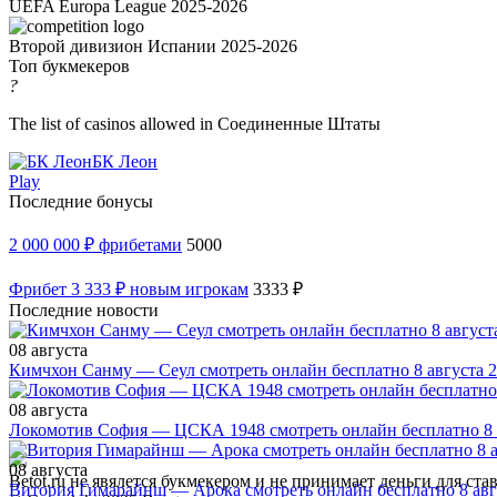
UEFA Europa League 2025-2026
Второй дивизион Испании 2025-2026
Топ букмекеров
?
The list of casinos allowed in Соединенные Штаты
БК Леон
Play
Последние бонусы
2 000 000 ₽ фрибетами
5000
Фрибет 3 333 ₽ новым игрокам
3333 ₽
Последние новости
08 августа
Кимчхон Санму — Сеул смотреть онлайн бесплатно 8 августа 
08 августа
Локомотив София — ЦСКА 1948 смотреть онлайн бесплатно 8 
08 августа
Betot.ru не явялется букмекером и не принимает деньги для с
Витория Гимарайнш — Арока смотреть онлайн бесплатно 8 авг