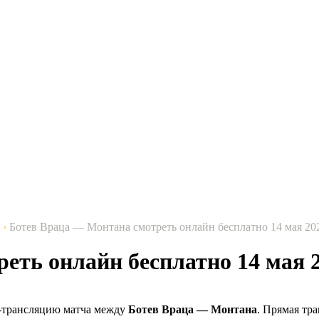
›
Ботев Враца — Монтана смотреть онлайн бесплатно 14 мая 20
еть онлайн бесплатно 14 мая 
н-трансляцию матча между
Ботев Враца — Монтана
. Прямая тр