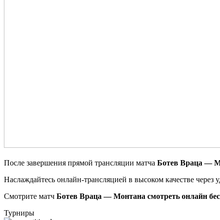
После завершения прямой трансляции матча
Ботев Враца — 
Наслаждайтесь онлайн-трансляцией в высоком качестве через 
Смотрите матч
Ботев Враца — Монтана смотреть онлайн бес
Турниры