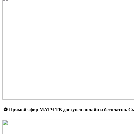
⚽️ Прямой эфир МАТЧ ТВ доступен онлайн и бесплатно. Смо