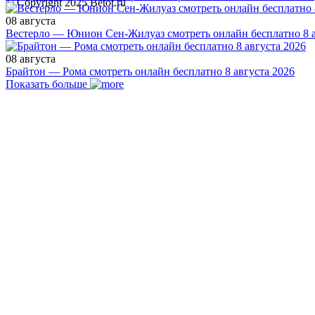
© Copyright 2025 Betot.ru
08 августа
Вестерло — Юнион Сен-Жилуаз смотреть онлайн бесплатно 8 а
08 августа
Брайтон — Рома смотреть онлайн бесплатно 8 августа 2026
Показать больше