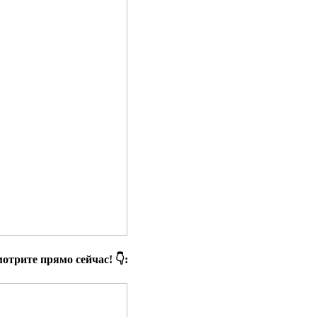
трите прямо сейчас! 👇: