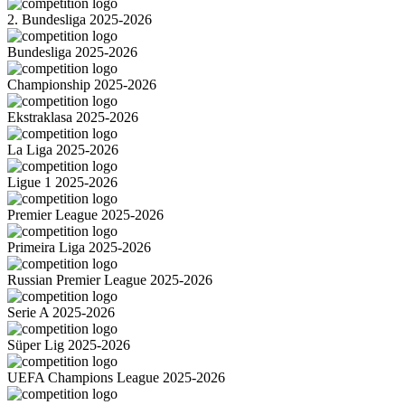
2. Bundesliga 2025-2026
Bundesliga 2025-2026
Championship 2025-2026
Ekstraklasa 2025-2026
La Liga 2025-2026
Ligue 1 2025-2026
Premier League 2025-2026
Primeira Liga 2025-2026
Russian Premier League 2025-2026
Serie A 2025-2026
Süper Lig 2025-2026
UEFA Champions League 2025-2026