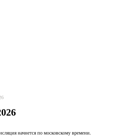
26
2026
ансляция начнется по московскому времени.