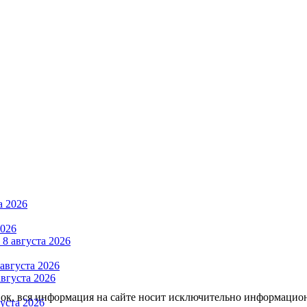
2026
августа 2026
тавок, вся информация на сайте носит исключительно информацио
уста 2026