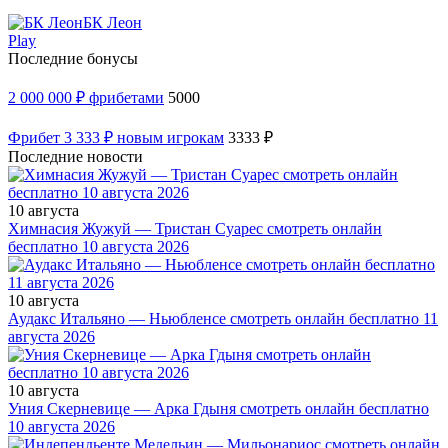
БК Леон
Play
Последние бонусы
2 000 000 ₽ фрибетами
5000
Фрибет 3 333 ₽ новым игрокам
3333 ₽
Последние новости
10 августа
Химнасия Жужуй — Тристан Суарес смотреть онлайн
бесплатно 10 августа 2026
10 августа
Аудакс Итальяно — Ньюбленсе смотреть онлайн бесплатно 11
августа 2026
10 августа
Уния Скерневице — Арка Гдыня смотреть онлайн бесплатно
10 августа 2026