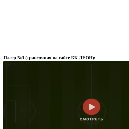
Плеер №3 (трансляция на сайте БК ЛЕОН):