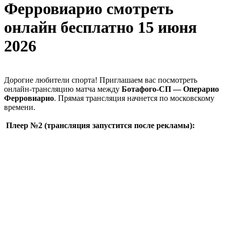
Ферровиарио смотреть
онлайн бесплатно 15 июня
2026
Дорогие любители спорта! Приглашаем вас посмотреть
онлайн-трансляцию матча между
Ботафого-СП — Операрио
Ферровиарио
. Прямая трансляция начнется по московскому
времени.
Плеер №2 (трансляция запустится после рекламы):