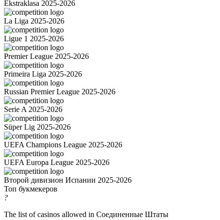
Ekstraklasa 2025-2026
La Liga 2025-2026
Ligue 1 2025-2026
Premier League 2025-2026
Primeira Liga 2025-2026
Russian Premier League 2025-2026
Serie A 2025-2026
Süper Lig 2025-2026
UEFA Champions League 2025-2026
UEFA Europa League 2025-2026
Второй дивизион Испании 2025-2026
Топ букмекеров
?
The list of casinos allowed in Соединенные Штаты