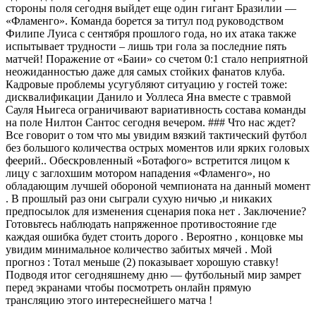
стороны поля сегодня выйдет еще один гигант Бразилии —
«Фламенго». Команда борется за титул под руководством
Филипе Луиса с сентября прошлого года, но их атака также
испытывает трудности – лишь три гола за последние пять
матчей! Поражение от «Баии» со счетом 0:1 стало неприятной
неожиданностью даже для самых стойких фанатов клуба.
Кадровые проблемы усугубляют ситуацию у гостей тоже:
дисквалификации Данило и Уоллеса Яна вместе с травмой
Сауля Ньигеса ограничивают вариативность состава команды
на поле Нилтон Сантос сегодня вечером. ### Что нас ждет?
Все говорит о том что мы увидим вязкий тактический футбол
без большого количества острых моментов или ярких головых
феерий.. Обескровленный «Ботафого» встретится лицом к
лицу c заглохшим моторoм нападения «Фламeнгo», но
обладающим лучшей обороной чемпионата на данный момент
. В прошлый раз они сыграли сухую ничью ,и никаких
предпосылок для изменения сценария пока нет . Заключение?
Готовьтеcь наблюдать напряженное противостояние где
каждая ошибка будет стоить дорого . Вероятно , концовке мы
увидим минимальное количество забитых мячей . Мой
прогноз : Тотал меньше (2) показывает хорошую ставку!
Подводя итог сегодняшнему дню — футбольный мир замрет
перед экранами чтобы посмотреть онлайн прямую
трансляцию этого интереснейшего матча !