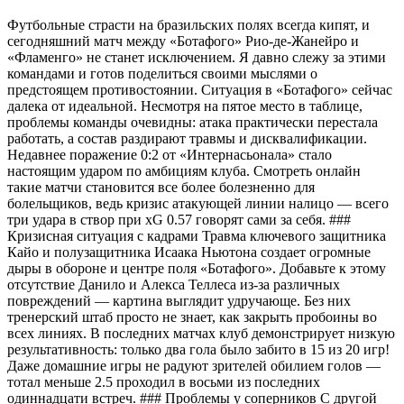
Футбольные страсти на бразильских полях всегда кипят, и
сегодняшний матч между «Ботафого» Рио-де-Жанейро и
«Фламенго» не станет исключением. Я давно слежу за этими
командами и готов поделиться своими мыслями о
предстоящем противостоянии. Ситуация в «Ботафого» сейчас
далека от идеальной. Несмотря на пятое место в таблице,
проблемы команды очевидны: атака практически перестала
работать, а состав раздирают травмы и дисквалификации.
Недавнее поражение 0:2 от «Интернасьонала» стало
настоящим ударом по амбициям клуба. Смотреть онлайн
такие матчи становится все более болезненно для
болельщиков, ведь кризис атакующей линии налицо — всего
три удара в створ при xG 0.57 говорят сами за себя. ###
Кризисная ситуация с кадрами Травма ключевого защитника
Кайо и полузащитника Исаака Ньютона создает огромные
дыры в обороне и центре поля «Ботафого». Добавьте к этому
отсутствие Данило и Алекса Теллеса из-за различных
повреждений — картина выглядит удручающе. Без них
тренерский штаб просто не знает, как закрыть пробоины во
всех линиях. В последних матчах клуб демонстрирует низкую
результативность: только два гола было забито в 15 из 20 игр!
Даже домашние игры не радуют зрителей обилием голов —
тотал меньше 2.5 проходил в восьми из последних
одиннадцати встреч. ### Проблемы у соперников С другой