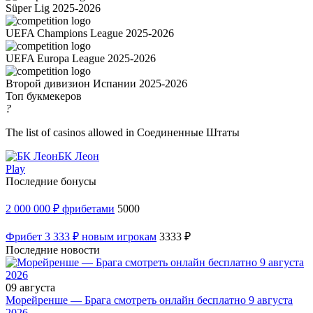
Süper Lig 2025-2026
UEFA Champions League 2025-2026
UEFA Europa League 2025-2026
Второй дивизион Испании 2025-2026
Топ букмекеров
?
The list of casinos allowed in Соединенные Штаты
БК Леон
Play
Последние бонусы
2 000 000 ₽ фрибетами
5000
Фрибет 3 333 ₽ новым игрокам
3333 ₽
Последние новости
09 августа
Морейренше — Брага смотреть онлайн бесплатно 9 августа
2026