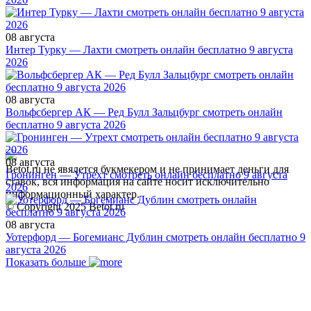
08 августа
Интер Турку — Лахти смотреть онлайн бесплатно 9 августа
2026
08 августа
Вольфсбергер АК — Ред Булл Зальцбург смотреть онлайн
бесплатно 9 августа 2026
08 августа
Betot.ru не явялется букмекером и не принимает деньги для
Гронинген — Утрехт смотреть онлайн бесплатно 9 августа
ставок, вся информация на сайте носит исключительно
2026
информационный характер.
© Copyright 2025 Betot.ru
08 августа
Уотерфорд — Богемианс Дублин смотреть онлайн бесплатно 9
августа 2026
Показать больше