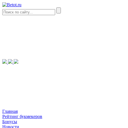
Главная
Рейтинг букмекеров
Бонусы
Новости