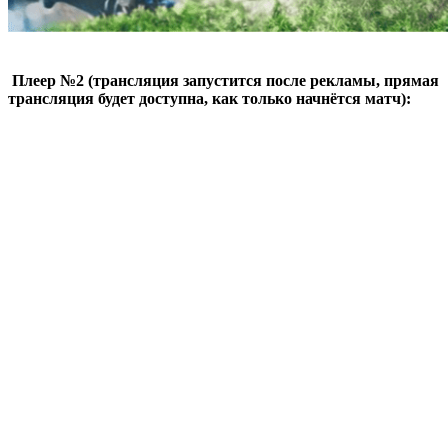
Плеер №2 (трансляция запустится после рекламы, прямая
трансляция будет доступна, как только начнётся матч):