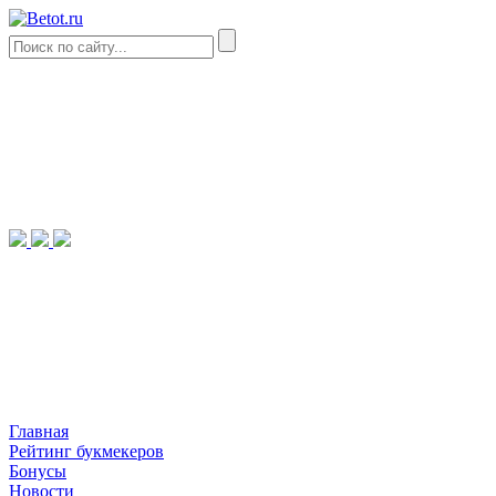
Главная
Рейтинг букмекеров
Бонусы
Новости