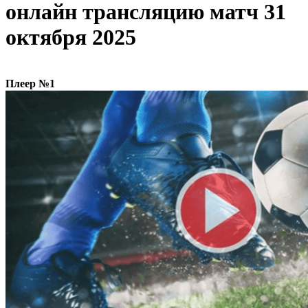
онлайн трансляцию матч 31
октября 2025
Плеер №1