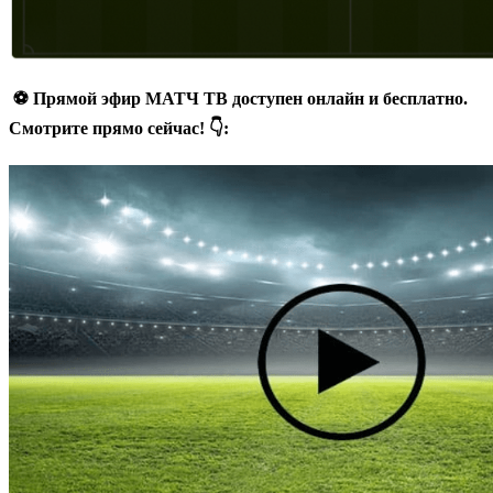
⚽️ Прямой эфир МАТЧ ТВ доступен онлайн и бесплатно.
Смотрите прямо сейчас! 👇: