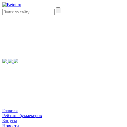
Главная
Рейтинг букмекеров
Бонусы
Новости