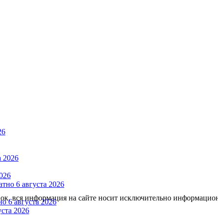
026
тавок, вся информация на сайте носит исключительно информацио
о 6 августа 2026