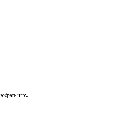
зобрать игру.