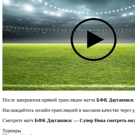
После завершения прямой трансляции матча
БФК Даугавпилс
Наслаждайтесь онлайн-трансляцией в высоком качестве через 
Смотрите матч
БФК Даугавпилс — Супер Нова смотреть онл
Турниры