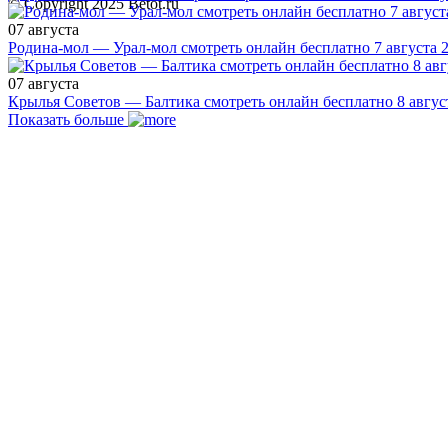
© Copyright 2025 Betot.ru
07 августа
Родина-мол — Урал-мол смотреть онлайн бесплатно 7 августа 
07 августа
Крылья Советов — Балтика смотреть онлайн бесплатно 8 авгус
Показать больше