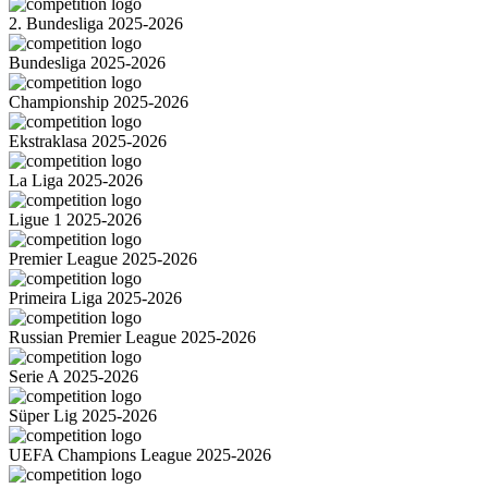
2. Bundesliga 2025-2026
Bundesliga 2025-2026
Championship 2025-2026
Ekstraklasa 2025-2026
La Liga 2025-2026
Ligue 1 2025-2026
Premier League 2025-2026
Primeira Liga 2025-2026
Russian Premier League 2025-2026
Serie A 2025-2026
Süper Lig 2025-2026
UEFA Champions League 2025-2026