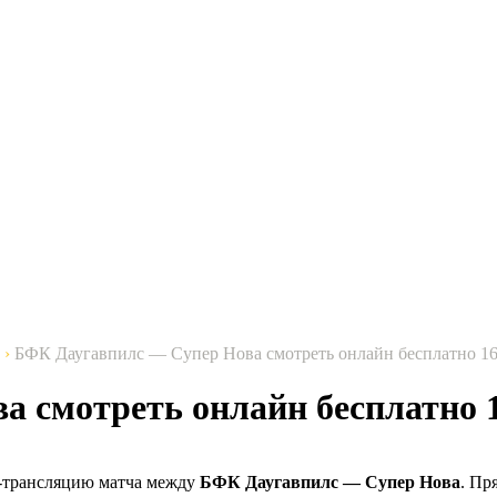
›
БФК Даугавпилс — Супер Нова смотреть онлайн бесплатно 1
 смотреть онлайн бесплатно 
н-трансляцию матча между
БФК Даугавпилс — Супер Нова
. Пр