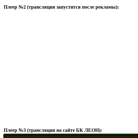
Плеер №2 (трансляция запустится после рекламы):
Плеер №3 (трансляция на сайте БК ЛЕОН):