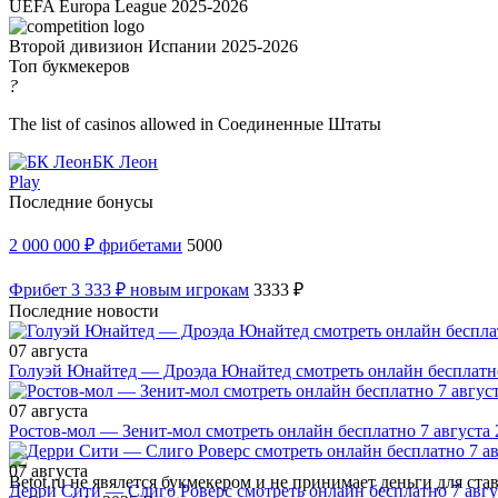
UEFA Europa League 2025-2026
Второй дивизион Испании 2025-2026
Топ букмекеров
?
The list of casinos allowed in Соединенные Штаты
БК Леон
Play
Последние бонусы
2 000 000 ₽ фрибетами
5000
Фрибет 3 333 ₽ новым игрокам
3333 ₽
Последние новости
07 августа
Голуэй Юнайтед — Дроэда Юнайтед смотреть онлайн бесплатно
07 августа
Ростов-мол — Зенит-мол смотреть онлайн бесплатно 7 августа 
07 августа
Betot.ru не явялется букмекером и не принимает деньги для с
Дерри Сити — Слиго Роверс смотреть онлайн бесплатно 7 авгу