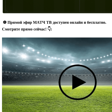
⚽️ Прямой эфир МАТЧ ТВ доступен онлайн и бесплатно.
Смотрите прямо сейчас! 👇: