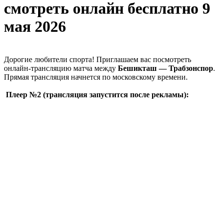
смотреть онлайн бесплатно 9
мая 2026
Дорогие любители спорта! Приглашаем вас посмотреть
онлайн-трансляцию матча между
Бешикташ — Трабзонспор
.
Прямая трансляция начнется по московскому времени.
Плеер №2 (трансляция запустится после рекламы):