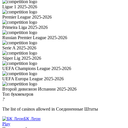
Ligue 1 2025-2026
Premier League 2025-2026
Primeira Liga 2025-2026
Russian Premier League 2025-2026
Serie A 2025-2026
Süper Lig 2025-2026
UEFA Champions League 2025-2026
UEFA Europa League 2025-2026
Второй дивизион Испании 2025-2026
Топ букмекеров
?
The list of casinos allowed in Соединенные Штаты
БК Леон
Play