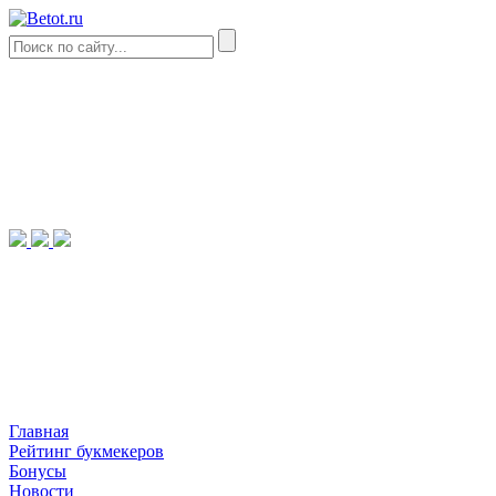
Главная
Рейтинг букмекеров
Бонусы
Новости