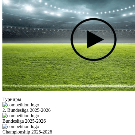
Турниры
2. Bundesliga 2025-2026
Bundesliga 2025-2026
Championship 2025-2026