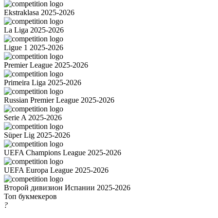
Ekstraklasa 2025-2026
La Liga 2025-2026
Ligue 1 2025-2026
Premier League 2025-2026
Primeira Liga 2025-2026
Russian Premier League 2025-2026
Serie A 2025-2026
Süper Lig 2025-2026
UEFA Champions League 2025-2026
UEFA Europa League 2025-2026
Второй дивизион Испании 2025-2026
Топ букмекеров
?