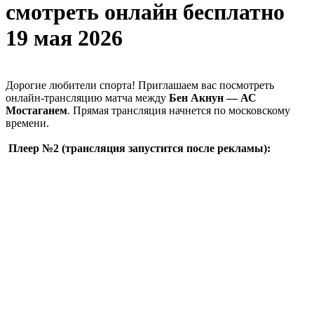
смотреть онлайн бесплатно
19 мая 2026
Дорогие любители спорта! Приглашаем вас посмотреть
онлайн-трансляцию матча между
Бен Акнун — АС
Мостаганем
. Прямая трансляция начнется по московскому
времени.
Плеер №2 (трансляция запустится после рекламы):