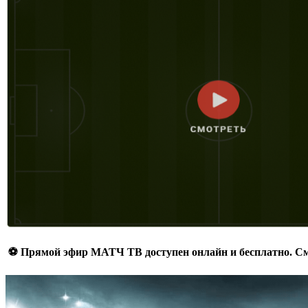
⚽️ Прямой эфир МАТЧ ТВ доступен онлайн и бесплатно. Смо