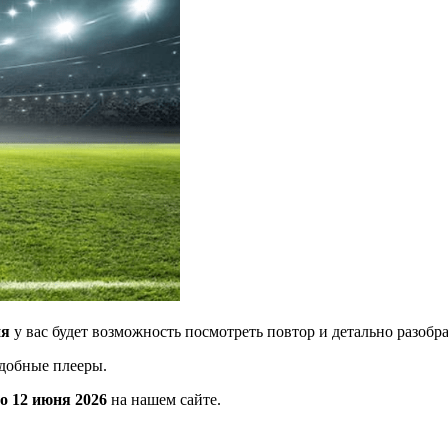
ия
у вас будет возможность посмотреть повтор и детально разобра
удобные плееры.
о 12 июня 2026
на нашем сайте.