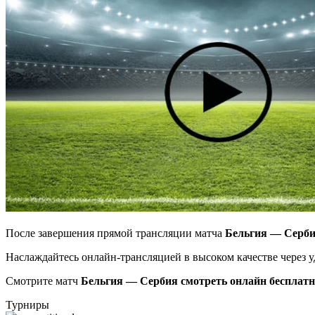
После завершения прямой трансляции матча
Бельгия — Серб
Наслаждайтесь онлайн-трансляцией в высоком качестве через 
Смотрите матч
Бельгия — Сербия смотреть онлайн бесплатн
Турниры