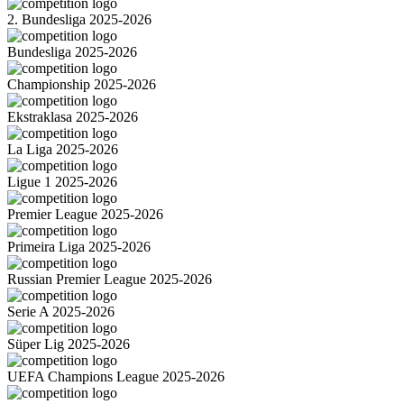
2. Bundesliga 2025-2026
Bundesliga 2025-2026
Championship 2025-2026
Ekstraklasa 2025-2026
La Liga 2025-2026
Ligue 1 2025-2026
Premier League 2025-2026
Primeira Liga 2025-2026
Russian Premier League 2025-2026
Serie A 2025-2026
Süper Lig 2025-2026
UEFA Champions League 2025-2026