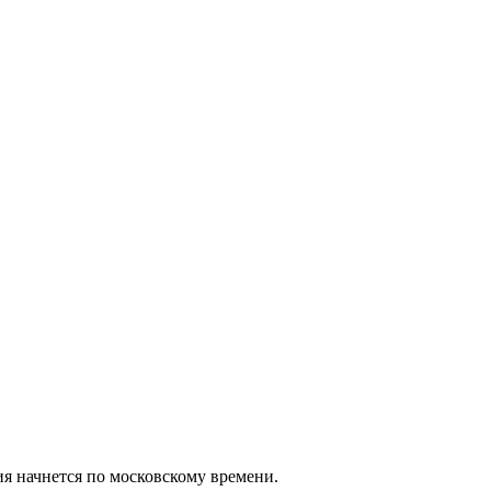
ия начнется по московскому времени.