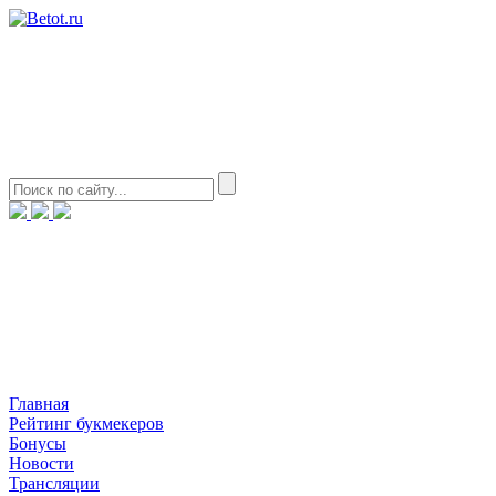
Главная
Рейтинг букмекеров
Бонусы
Новости
Трансляции