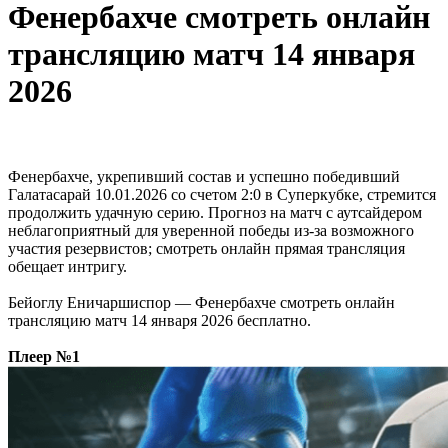
Фенербахче смотреть онлайн
трансляцию матч 14 января
2026
Фенербахче, укрепивший состав и успешно победивший
Галатасарай 10.01.2026 со счетом 2:0 в Суперкубке, стремится
продолжить удачную серию. Прогноз на матч с аутсайдером
неблагоприятный для уверенной победы из-за возможного
участия резервистов; смотреть онлайн прямая трансляция
обещает интригу.
Бейоглу Еничаршиспор — Фенербахче смотреть онлайн
трансляцию матч 14 января 2026 бесплатно.
Плеер №1