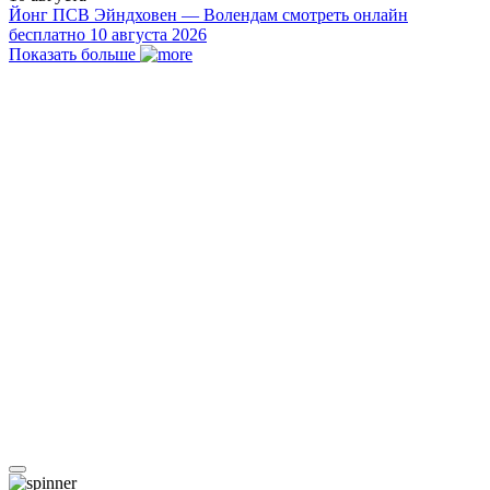
Йонг ПСВ Эйндховен — Волендам смотреть онлайн
бесплатно 10 августа 2026
Показать больше