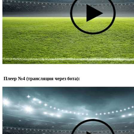
Плеер №4 (трансляция через бота):