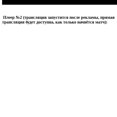
Плеер №2 (трансляция запустится после рекламы, прямая
трансляция будет доступна, как только начнётся матч):