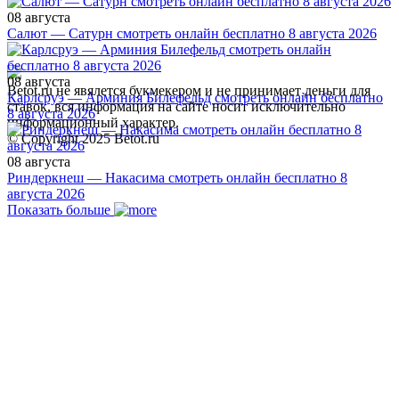
08 августа
Салют — Сатурн смотреть онлайн бесплатно 8 августа 2026
08 августа
Betot.ru не явялется букмекером и не принимает деньги для
Карлсруэ — Арминия Билефельд смотреть онлайн бесплатно
ставок, вся информация на сайте носит исключительно
8 августа 2026
информационный характер.
© Copyright 2025 Betot.ru
08 августа
Риндеркнеш — Накасима смотреть онлайн бесплатно 8
августа 2026
Показать больше