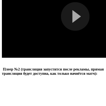
Плеер №2 (трансляция запустится после рекламы, прямая
трансляция будет доступна, как только начнётся матч):