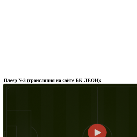
Плеер №3 (трансляция на сайте БК ЛЕОН):