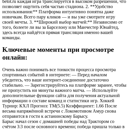
betot.ru каждая игра транслируется в высоком разрешении, что
позволяет ощутить себя частью стадиона. 2. **Удобство
использования:** Платформа интуитивно понятна даже
новичкам. Всего пару кликов — и вы уже смотрите игру
своей мечты. 3. **Широкий выбор матчей:** Независимо от
того, болеете ли вы за Барселону или Манчестер Юнайтед,
здесь всегда найдётся прямая трансляция именно вашей
команды.
Ключевые моменты при просмотре
онлайн:
Очень важно понимать все тонкости процесса просмотра
спортивных событий в интернете: — Перед началом
убедитесь, что ваше интернет-соединение достаточно
стабильно. — Зарегистрируйтесь на платформе заранее, чтобы
не пропустить ни минуты важного матча. — Используйте
дополнительные функции сайта для получения актуальной
информации о составе команд и статистики игр. Хоккей
Турнир: КХЛ Прогноз: ТМ(5.5) Коэффициент: 1.66 После
весьма напряжённой встречи с Локомотивом Амур снова
отправится в гости к астанинскому Барысу.
Барыс начал сезон с домашней победы над Трактором со
счётом 3:3 после основного времени; победа пришла только в