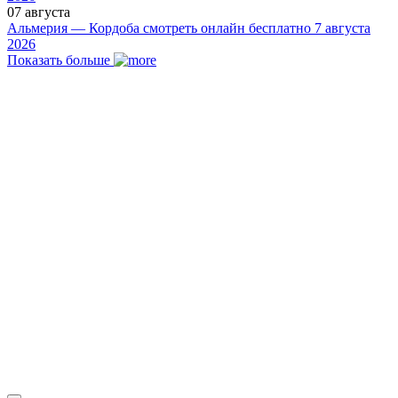
07 августа
Альмерия — Кордоба смотреть онлайн бесплатно 7 августа
2026
Показать больше