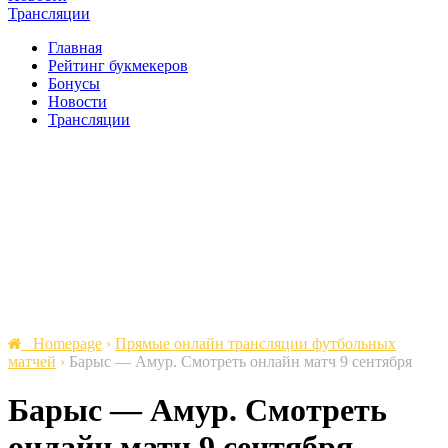
Трансляции
Главная
Рейтинг букмекеров
Бонусы
Новости
Трансляции
Homepage
›
Прямые онлайн трансляции футбольных
матчей
›
Барыс — Амур. Смотреть онлайн матч 9 сентября
Барыс — Амур. Смотреть
онлайн матч 9 сентября