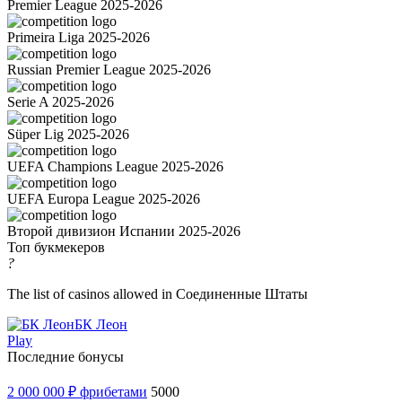
Premier League 2025-2026
Primeira Liga 2025-2026
Russian Premier League 2025-2026
Serie A 2025-2026
Süper Lig 2025-2026
UEFA Champions League 2025-2026
UEFA Europa League 2025-2026
Второй дивизион Испании 2025-2026
Топ букмекеров
?
The list of casinos allowed in Соединенные Штаты
БК Леон
Play
Последние бонусы
2 000 000 ₽ фрибетами
5000