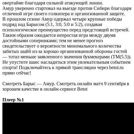
овертайме благодаря сильной атакующей линии.
Амур уверенно стартовал на выезде против Сибири благодаря
отличной игре своего голкипера и организованной защите.
В прошлом сезоне Амур одержал четыре крупные победы
подряд над Барысом (5:1, 3:0, 5:0 и 5:2), создавая
психологическое преимущество перед предстоящей встречей.
Таким образом ожидается непростая игра между двумя
достойными соперниками; тем не менее прогноз
свидетельствует о вероятности минимального количества
забитых шайб из-за хорошо организованной обороны гостей
— тотал меньше заявленного значения букмекерами (ТМ(5.5)).
Не упустите шанс насладиться этим увлекательным событием
спорта! Подключайтесь к прямой трансляции через betot.ru
прямо сейчас!
Смотреть Барыс — Амур. Смотреть онлайн матч 9 сентября в
хорошем качестве в онлайн-сервисе Betot
Плеер №1