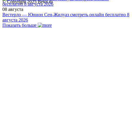
© Copyright 2025 Betot.ru
08 августа
Вестерло — Юнион Сен-Жилуаз смотреть онлайн бесплатно 8
августа 2026
Показать больше