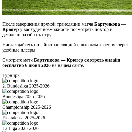
После завершения прямой трансляции матча
Бартункова —
Крюгер
у вас будет возможность посмотреть повтор и
детально разобрать игру.
Наслаждайтесь онлайн-трансляцией в высоком качестве через
удобные плееры.
Смотрите матч
Бартункова — Крюгер смотреть онлайн
бесплатно 6 июня 2026
на нашем сайте.
Турниры
2. Bundesliga 2025-2026
Bundesliga 2025-2026
Championship 2025-2026
Ekstraklasa 2025-2026
La Liga 2025-2026