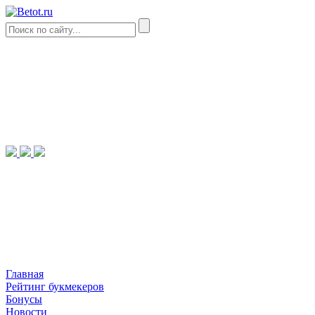
Главная
Рейтинг букмекеров
Бонусы
Новости