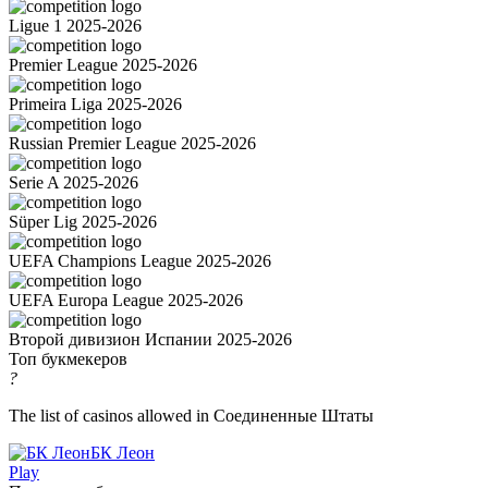
Ligue 1 2025-2026
Premier League 2025-2026
Primeira Liga 2025-2026
Russian Premier League 2025-2026
Serie A 2025-2026
Süper Lig 2025-2026
UEFA Champions League 2025-2026
UEFA Europa League 2025-2026
Второй дивизион Испании 2025-2026
Топ букмекеров
?
The list of casinos allowed in Соединенные Штаты
БК Леон
Play