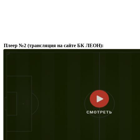
Плеер №2 (трансляция на сайте БК ЛЕОН):