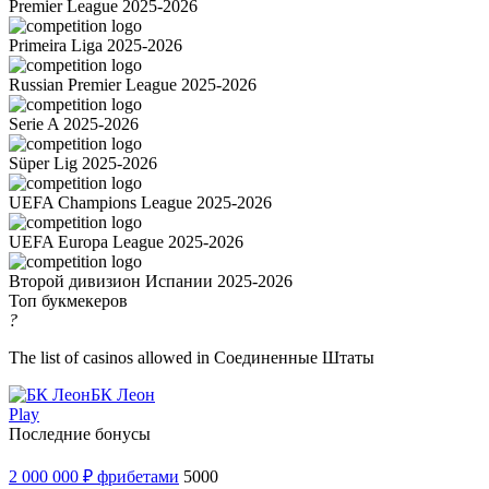
Premier League 2025-2026
Primeira Liga 2025-2026
Russian Premier League 2025-2026
Serie A 2025-2026
Süper Lig 2025-2026
UEFA Champions League 2025-2026
UEFA Europa League 2025-2026
Второй дивизион Испании 2025-2026
Топ букмекеров
?
The list of casinos allowed in Соединенные Штаты
БК Леон
Play
Последние бонусы
2 000 000 ₽ фрибетами
5000