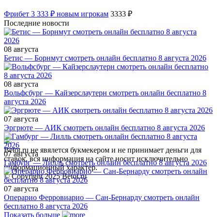
Фрибет 3 333 ₽ новым игрокам
3333 ₽
Последние новости
08 августа
Бетис — Борнмут смотреть онлайн бесплатно 8 августа 2026
08 августа
Вольфсбург — Кайзерслаутерн смотреть онлайн бесплатно 8
августа 2026
07 августа
Эргрюте — АИК смотреть онлайн бесплатно 8 августа 2026
Betot.ru не явялется букмекером и не принимает деньги для
07 августа
ставок, вся информация на сайте носит исключительно
Гамбург — Лилль смотреть онлайн бесплатно 8 августа 2026
информационный характер.
© Copyright 2025 Betot.ru
07 августа
Операрио Ферровиарио — Сан-Бернарду смотреть онлайн
бесплатно 8 августа 2026
Показать больше