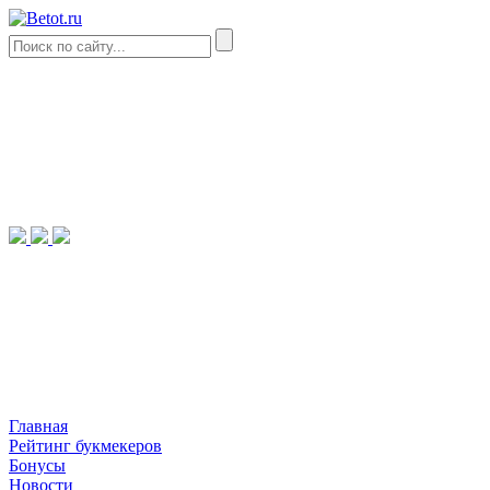
Главная
Рейтинг букмекеров
Бонусы
Новости