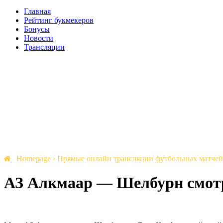
Главная
Рейтинг букмекеров
Бонусы
Новости
Трансляции
Homepage
›
Прямые онлайн трансляции футбольных матчей
АЗ Алкмаар — Шелбурн смотр