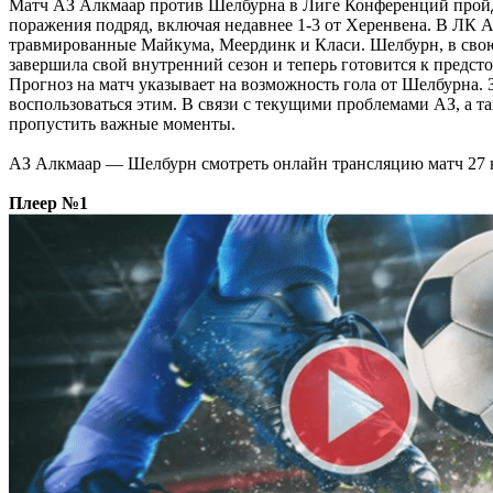
Матч АЗ Алкмаар против Шелбурна в Лиге Конференций пройдет
поражения подряд, включая недавнее 1-3 от Херенвена. В ЛК АЗ
травмированные Майкума, Меердинк и Класи. Шелбурн, в свою 
завершила свой внутренний сезон и теперь готовится к предст
Прогноз на матч указывает на возможность гола от Шелбурна.
воспользоваться этим. В связи с текущими проблемами АЗ, а 
пропустить важные моменты.
АЗ Алкмаар — Шелбурн смотреть онлайн трансляцию матч 27 н
Плеер №1