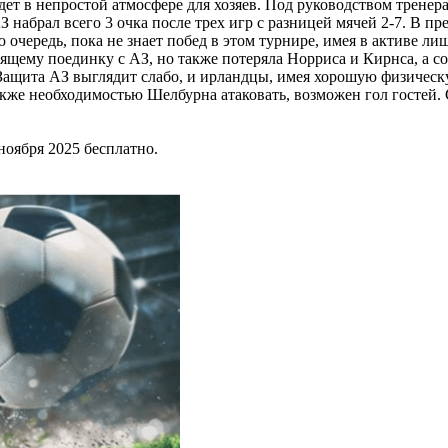
 в непростой атмосфере для хозяев. Под руководством тренера
 набрал всего 3 очка после трех игр с разницей мячей 2-7. В п
очередь, пока не знает побед в этом турнире, имея в активе л
оящему поединку с АЗ, но также потеряла Норриса и Кирнса, а с
 Защита АЗ выглядит слабо, и ирландцы, имея хорошую физическ
также необходимостью Шелбурна атаковать, возможен гол гостей
оября 2025 бесплатно.