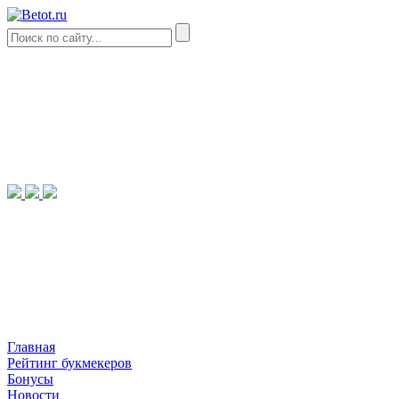
Главная
Рейтинг букмекеров
Бонусы
Новости