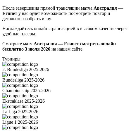
После завершения прямой трансляции матча
Австралия —
Египет
у вас будет возможность посмотреть повтор и
детально разобрать игру.
Наслаждайтесь онлайн-трансляцией в высоком качестве через
удобные плееры.
Смотрите матч
Австралия — Египет смотреть онлайн
бесплатно 3 июля 2026
на нашем сайте.
Турниры
2. Bundesliga 2025-2026
Bundesliga 2025-2026
Championship 2025-2026
Ekstraklasa 2025-2026
La Liga 2025-2026
Ligue 1 2025-2026