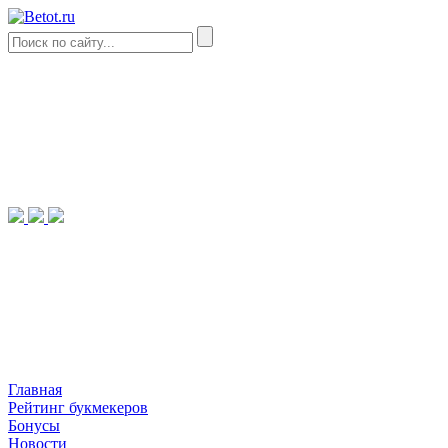
Главная
Рейтинг букмекеров
Бонусы
Новости