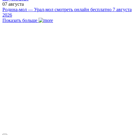
07 августа
Родина-мол — Урал-мол смотреть онлайн бесплатно 7 августа
2026
Показать больше