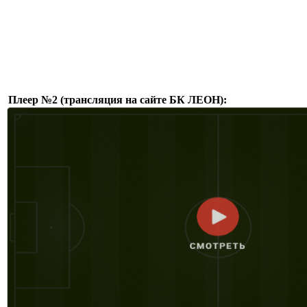
Плеер №2 (трансляция на сайте БК ЛЕОН):