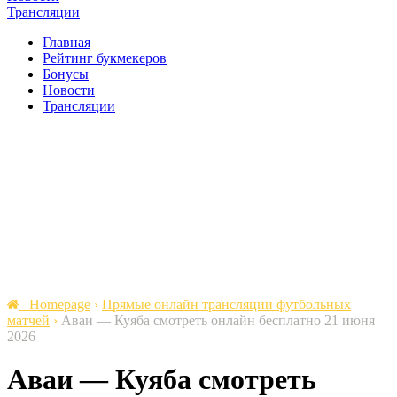
Трансляции
Главная
Рейтинг букмекеров
Бонусы
Новости
Трансляции
Homepage
›
Прямые онлайн трансляции футбольных
матчей
›
Аваи — Куяба смотреть онлайн бесплатно 21 июня
2026
Аваи — Куяба смотреть