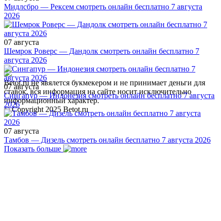
Мидлсбро — Рексем смотреть онлайн бесплатно 7 августа
2026
07 августа
Шемрок Роверс — Дандолк смотреть онлайн бесплатно 7
августа 2026
Betot.ru не явялется букмекером и не принимает деньги для
07 августа
ставок, вся информация на сайте носит исключительно
Сингапур — Индонезия смотреть онлайн бесплатно 7 августа
информационный характер.
2026
© Copyright 2025 Betot.ru
07 августа
Тамбов — Дизель смотреть онлайн бесплатно 7 августа 2026
Показать больше