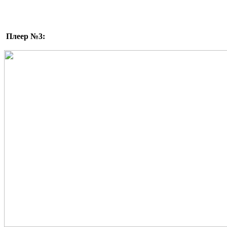
Плеер №3: