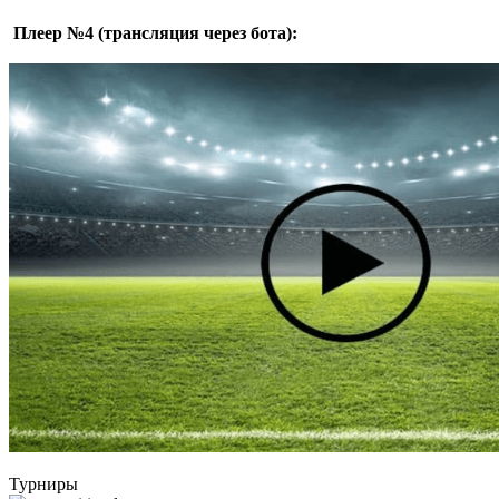
Плеер №4 (трансляция через бота):
Турниры