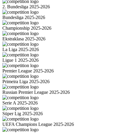
2. Bundesliga 2025-2026
Bundesliga 2025-2026
Championship 2025-2026
Ekstraklasa 2025-2026
La Liga 2025-2026
Ligue 1 2025-2026
Premier League 2025-2026
Primeira Liga 2025-2026
Russian Premier League 2025-2026
Serie A 2025-2026
Süper Lig 2025-2026
UEFA Champions League 2025-2026