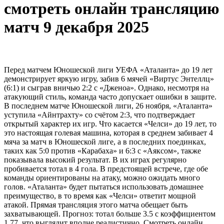
смотреть онлайн трансляцию
матч 9 декабря 2025
Перед матчем Юношеской лиги УЕФА «Аталанта» до 19 лет
демонстрирует яркую игру, забив 6 мячей «Виртус Энтеллц»
(6:1) и сыграв вничью 2:2 с «Дженоа». Однако, несмотря на
атакующий стиль, команда часто допускает ошибки в защите.
В последнем матче Юношеской лиги, 26 ноября, «Аталанта»
уступила «Айнтрахту» со счётом 2:3, что подтверждает
открытый характер их игр. Что касается «Челси» до 19 лет, то
это настоящая голевая машина, которая в среднем забивает 4
мяча за матч в Юношеской лиге, а в последних поединках,
таких как 5:0 против «Карабаха» и 6:3 с «Аяксом», также
показывала высокий результат. В их играх регулярно
пробивается тотал в 4 гола. В предстоящей встрече, где обе
команды ориентированы на атаку, можно ожидать много
голов. «Аталанта» будет пытаться использовать домашнее
преимущество, в то время как «Челси» ответит мощной
атакой. Прямая трансляция этого матча обещает быть
захватывающей. Прогноз: тотал больше 3.5 с коэффициентом
1.77, что выглядит вполне реалистично. Смотреть онлайн