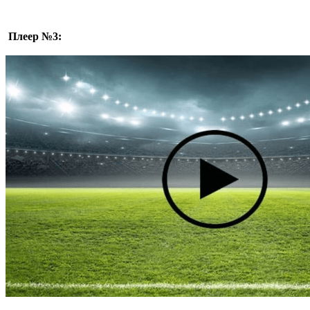
Плеер №3: