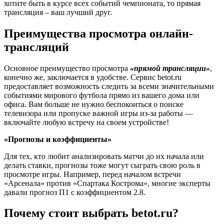
хотите быть в курсе всех событий чемпионата, то прямая
трансляция – ваш лучший друг.
Преимущества просмотра онлайн-
трансляций
Основное преимущество просмотра
«прямой трансляции»
,
конечно же, заключается в удобстве. Сервис betot.ru
предоставляет возможность следить за всеми значительными
событиями мирового футбола прямо из вашего дома или
офиса. Вам больше не нужно беспокоиться о поиске
телевизора или пропуске важной игры из-за работы —
включайте любую встречу на своем устройстве!
«Прогнозы и коэффициенты»
Для тех, кто любит анализировать матчи до их начала или
делать ставки, прогнозы тоже могут сыграть свою роль в
просмотре игры. Например, перед началом встречи
«Арсенала» против «Спартака Кострома», многие эксперты
давали прогноз П1 с коэффициентом 2.8.
Почему стоит выбрать betot.ru?