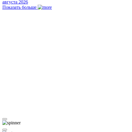
августа 2026
Показать больше