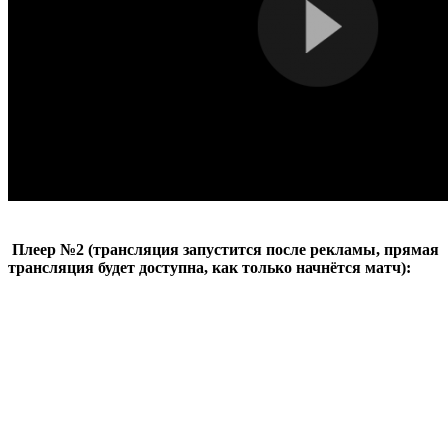
Плеер №2 (трансляция запустится после рекламы, прямая
трансляция будет доступна, как только начнётся матч):