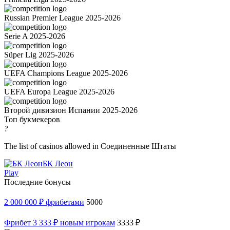
Russian Premier League 2025-2026
Serie A 2025-2026
Süper Lig 2025-2026
UEFA Champions League 2025-2026
UEFA Europa League 2025-2026
Второй дивизион Испании 2025-2026
Топ букмекеров
?
The list of casinos allowed in Соединенные Штаты
БК Леон
Play
Последние бонусы
2 000 000 ₽ фрибетами
5000
Фрибет 3 333 ₽ новым игрокам
3333 ₽