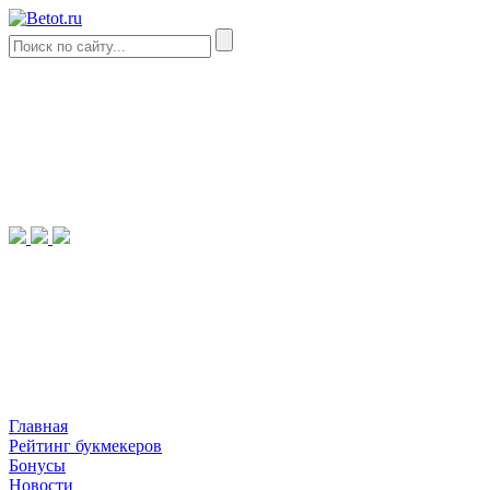
Главная
Рейтинг букмекеров
Бонусы
Новости