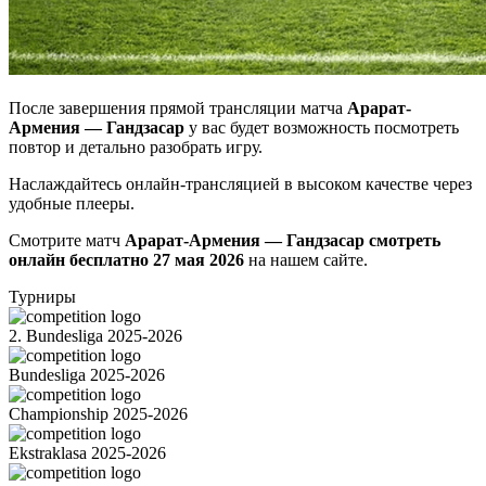
После завершения прямой трансляции матча
Арарат-
Армения — Гандзасар
у вас будет возможность посмотреть
повтор и детально разобрать игру.
Наслаждайтесь онлайн-трансляцией в высоком качестве через
удобные плееры.
Смотрите матч
Арарат-Армения — Гандзасар смотреть
онлайн бесплатно 27 мая 2026
на нашем сайте.
Турниры
2. Bundesliga 2025-2026
Bundesliga 2025-2026
Championship 2025-2026
Ekstraklasa 2025-2026