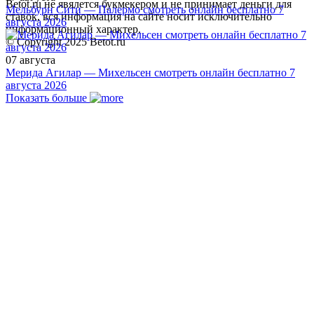
Betot.ru не явялется букмекером и не принимает деньги для
Мельбурн Сити — Палермо смотреть онлайн бесплатно 7
ставок, вся информация на сайте носит исключительно
августа 2026
информационный характер.
© Copyright 2025 Betot.ru
07 августа
Мерида Агилар — Михельсен смотреть онлайн бесплатно 7
августа 2026
Показать больше