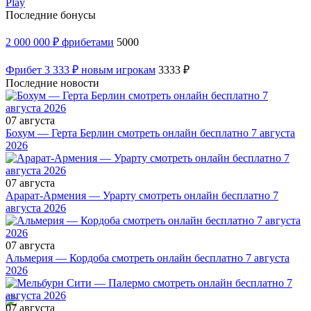
Play
Последние бонусы
2 000 000 ₽ фрибетами
5000
Фрибет 3 333 ₽ новым игрокам
3333 ₽
Последние новости
07 августа
Бохум — Герта Берлин смотреть онлайн бесплатно 7 августа
2026
07 августа
Арарат-Армения — Урарту смотреть онлайн бесплатно 7
августа 2026
07 августа
Альмерия — Кордоба смотреть онлайн бесплатно 7 августа
2026
07 августа