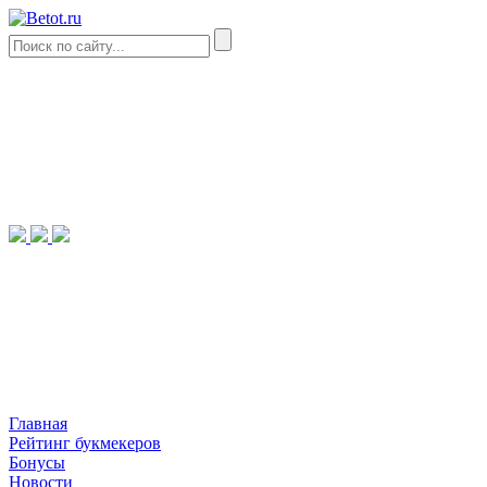
Главная
Рейтинг букмекеров
Бонусы
Новости