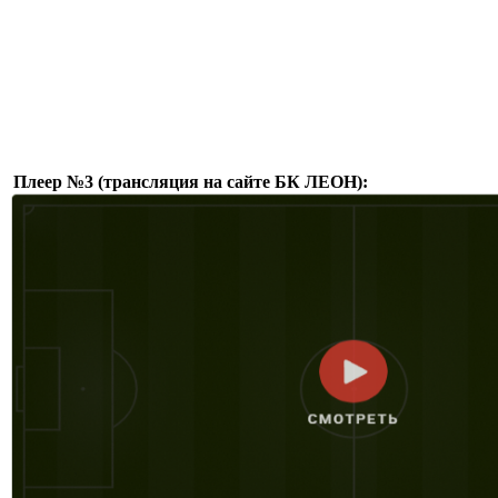
Плеер №3 (трансляция на сайте БК ЛЕОН):