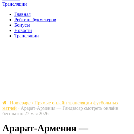
Трансляции
Главная
Рейтинг букмекеров
Бонусы
Новости
Трансляции
Homepage
›
Прямые онлайн трансляции футбольных
матчей
›
Арарат-Армения — Гандзасар смотреть онлайн
бесплатно 27 мая 2026
Арарат-Армения —