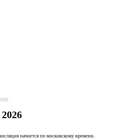
2026
 2026
рансляция начнется по московскому времени.