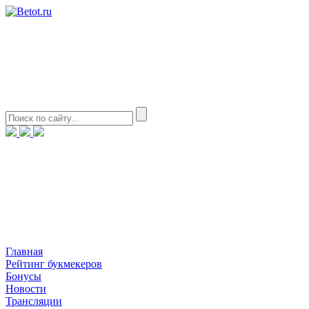
Главная
Рейтинг букмекеров
Бонусы
Новости
Трансляции