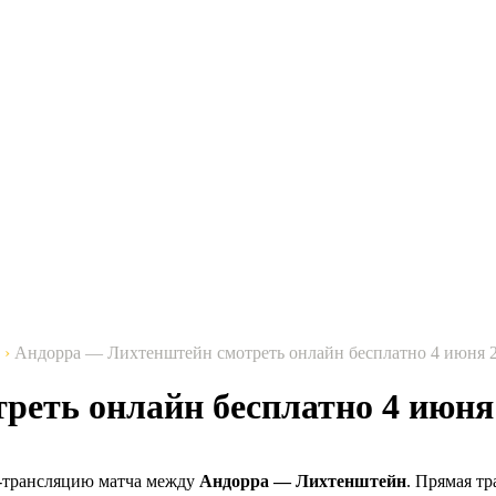
›
Андорра — Лихтенштейн смотреть онлайн бесплатно 4 июня 
еть онлайн бесплатно 4 июня
н-трансляцию матча между
Андорра — Лихтенштейн
. Прямая т