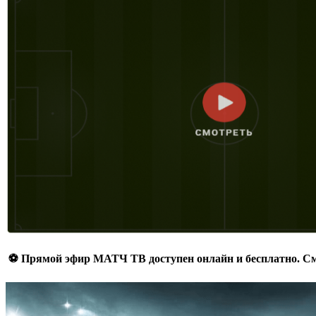
⚽️ Прямой эфир МАТЧ ТВ доступен онлайн и бесплатно. Смо