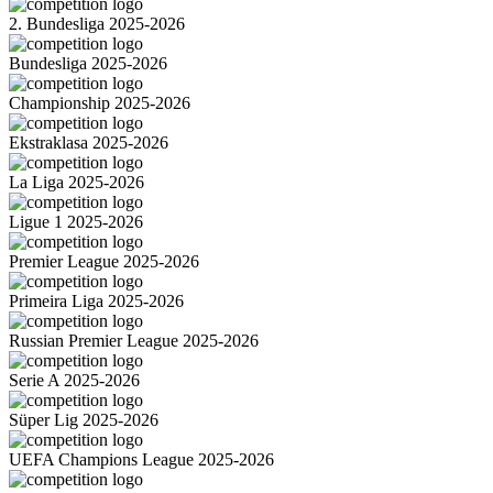
2. Bundesliga 2025-2026
Bundesliga 2025-2026
Championship 2025-2026
Ekstraklasa 2025-2026
La Liga 2025-2026
Ligue 1 2025-2026
Premier League 2025-2026
Primeira Liga 2025-2026
Russian Premier League 2025-2026
Serie A 2025-2026
Süper Lig 2025-2026
UEFA Champions League 2025-2026