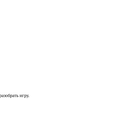
разобрать игру.