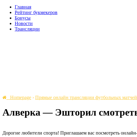
Главная
Рейтинг букмекеров
Бонусы
Новости
Трансляции
Homepage
›
Прямые онлайн трансляции футбольных матчей
Алверка — Эшторил смотреть 
Дорогие любители спорта! Приглашаем вас посмотреть онлай