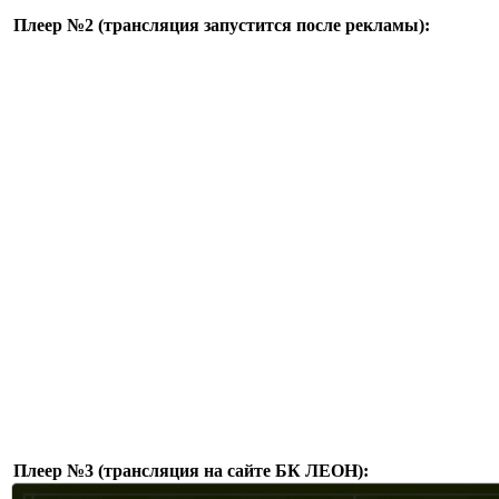
Плеер №2 (трансляция запустится после рекламы):
Плеер №3 (трансляция на сайте БК ЛЕОН):