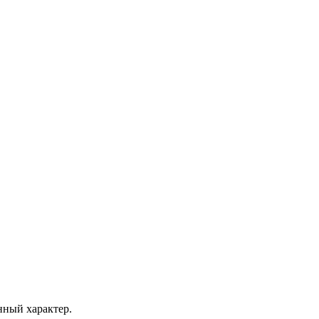
нный характер.