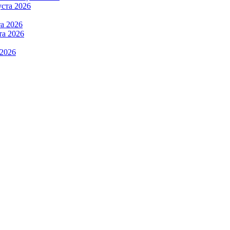
а 2026
 2026