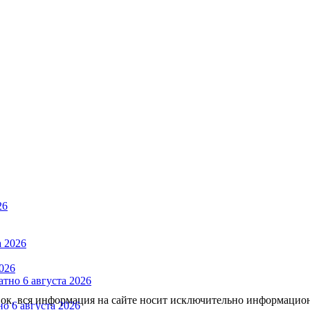
026
тавок, вся информация на сайте носит исключительно информацио
о 6 августа 2026