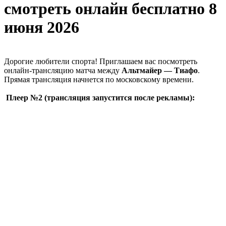
смотреть онлайн бесплатно 8
июня 2026
Дорогие любители спорта! Приглашаем вас посмотреть
онлайн-трансляцию матча между
Альтмайер — Тиафо
.
Прямая трансляция начнется по московскому времени.
Плеер №2 (трансляция запустится после рекламы):