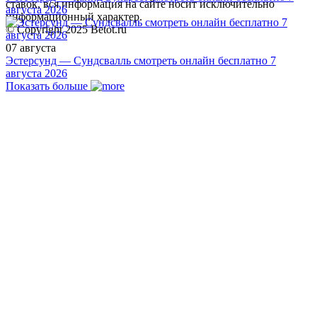
ставок, вся информация на сайте носит исключительно
августа 2026
информационный характер.
© Copyright 2025 Betot.ru
07 августа
Эстерсунд — Сундсвалль смотреть онлайн бесплатно 7
августа 2026
Показать больше