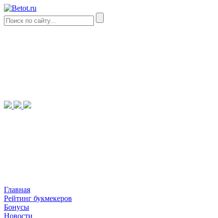
Главная
Рейтинг букмекеров
Бонусы
Новости