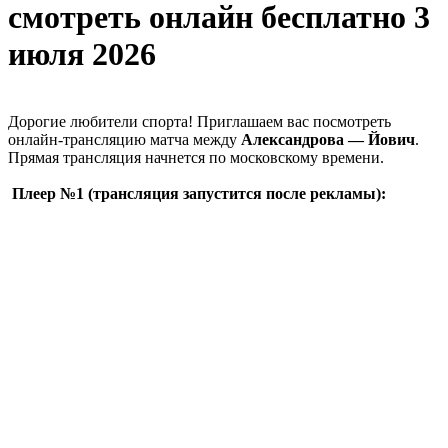
смотреть онлайн бесплатно 3
июля 2026
Дорогие любители спорта! Приглашаем вас посмотреть
онлайн-трансляцию матча между
Александрова — Йович
.
Прямая трансляция начнется по московскому времени.
Плеер №1 (трансляция запустится после рекламы):