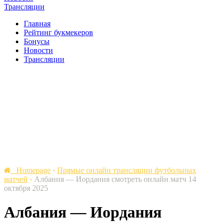
Трансляции
Главная
Рейтинг букмекеров
Бонусы
Новости
Трансляции
Homepage
›
Прямые онлайн трансляции футбольных
матчей
›
Албания — Иордания cмотреть онлайн матч 14
октября 2025
Албания — Иордания