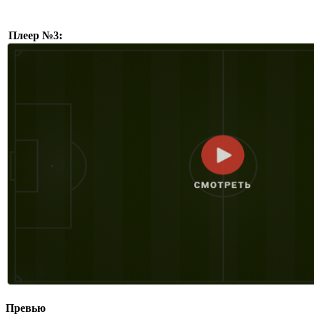
Плеер №3:
Превью