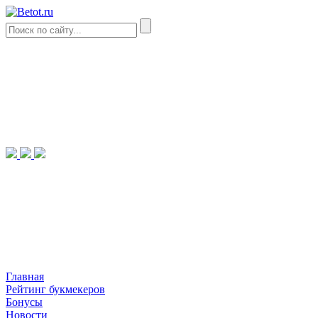
Главная
Рейтинг букмекеров
Бонусы
Новости