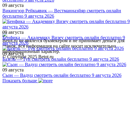
09 августа
Викингюр Рейкьявик — Вестманнаэйяр смотреть онлайн
бесплатно 9 августа 2026
09 августа
Бенфика — Академику Визеу смотреть онлайн бесплатно 9
Betot.ru не явялется букмекером и не принимает деньги для
августа 2026
ставок, вся информация на сайте носит исключительно
информационный характер.
09 августа
© Copyright 2025 Betot.ru
Базель — Тун смотреть онлайн бесплатно 9 августа 2026
09 августа
Сьон — Вадуц смотреть онлайн бесплатно 9 августа 2026
Показать больше