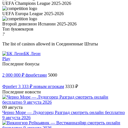
UEFA Champions League 2025-2026
UEFA Europa League 2025-2026
Второй дивизион Испании 2025-2026
Топ букмекеров
?
The list of casinos allowed in Соединенные Штаты
БК Леон
Play
Последние бонусы
2 000 000 ₽ фрибетами
5000
Фрибет 3 333 ₽ новым игрокам
3333 ₽
Последние новости
09 августа
Черно Море — Лудогорец Разград смотреть онлайн бесплатно
9 августа 2026