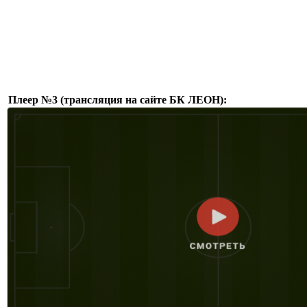
Плеер №3 (трансляция на сайте БК ЛЕОН):