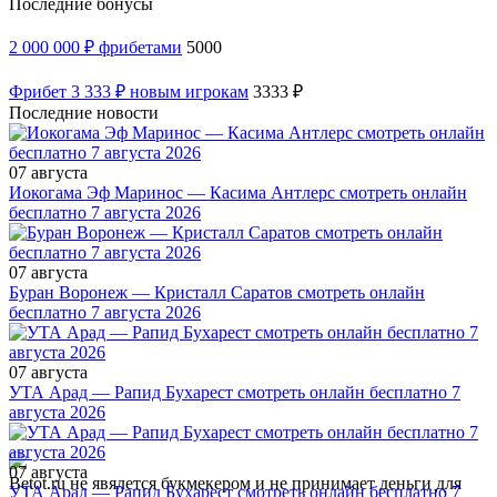
Последние бонусы
2 000 000 ₽ фрибетами
5000
Фрибет 3 333 ₽ новым игрокам
3333 ₽
Последние новости
07 августа
Иокогама Эф Маринос — Касима Антлерс смотреть онлайн
бесплатно 7 августа 2026
07 августа
Буран Воронеж — Кристалл Саратов смотреть онлайн
бесплатно 7 августа 2026
07 августа
УТА Арад — Рапид Бухарест смотреть онлайн бесплатно 7
августа 2026
07 августа
Betot.ru не явялется букмекером и не принимает деньги для
УТА Арад — Рапид Бухарест смотреть онлайн бесплатно 7