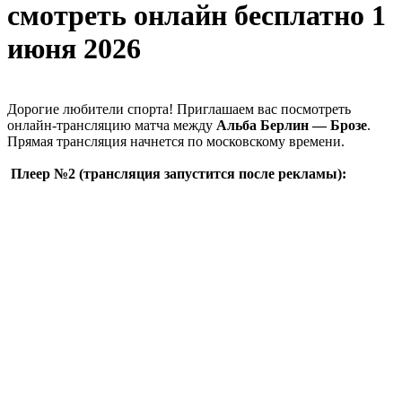
смотреть онлайн бесплатно 1
июня 2026
Дорогие любители спорта! Приглашаем вас посмотреть
онлайн-трансляцию матча между
Альба Берлин — Брозе
.
Прямая трансляция начнется по московскому времени.
Плеер №2 (трансляция запустится после рекламы):