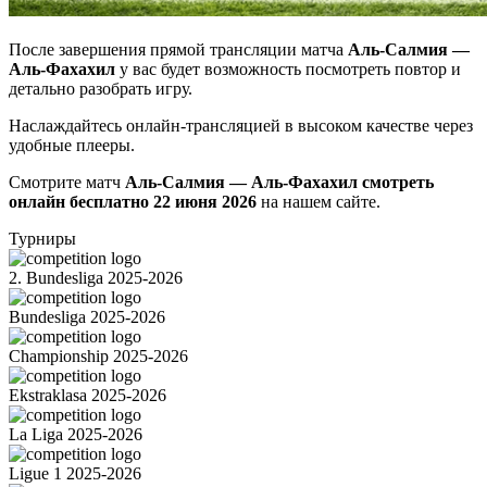
После завершения прямой трансляции матча
Аль-Салмия —
Аль-Фахахил
у вас будет возможность посмотреть повтор и
детально разобрать игру.
Наслаждайтесь онлайн-трансляцией в высоком качестве через
удобные плееры.
Смотрите матч
Аль-Салмия — Аль-Фахахил смотреть
онлайн бесплатно 22 июня 2026
на нашем сайте.
Турниры
2. Bundesliga 2025-2026
Bundesliga 2025-2026
Championship 2025-2026
Ekstraklasa 2025-2026
La Liga 2025-2026
Ligue 1 2025-2026