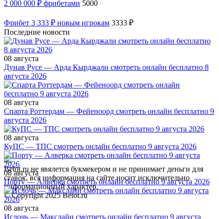
2 000 000 ₽ фрибетами
5000
Фрибет 3 333 ₽ новым игрокам
3333 ₽
Последние новости
08 августа
Дунав Русе — Арда Кырджали смотреть онлайн бесплатно 8
августа 2026
08 августа
Спарта Роттердам — Фейеноорд смотреть онлайн бесплатно 9
августа 2026
08 августа
КуПС — ТПС смотреть онлайн бесплатно 9 августа 2026
Betot.ru не явялется букмекером и не принимает деньги для
08 августа
ставок, вся информация на сайте носит исключительно
Порту — Алверка смотреть онлайн бесплатно 9 августа 2026
информационный характер.
© Copyright 2025 Betot.ru
08 августа
Ислочь — Макслайн смотреть онлайн бесплатно 9 августа