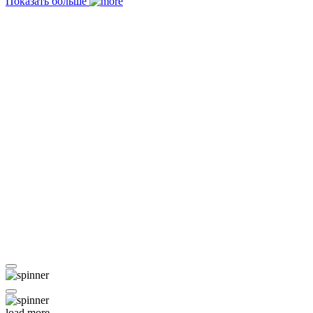
Показать больше
load more