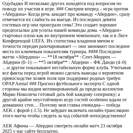
Одубаджо И несколько других находятся под вопросом по
поводу их участия в игре. ### Смотрим вперед – игра против
«Абердина» Когда речь заходит про команду «Абердин», сразу
отмечается их слабость на выезде. Из последних девяти
гостевых игр они проиграли семь! Это создает хорошие
предпосылки для успеха нашей команды дома. «Абердин»
стартовал плохо как во внутреннем чемпионате, так и в Лиге
Конференций UEFA. Их статистика владения мячом и
точности передач разочаровывает — они занимают последние
места по ключевым показателям турнира. #### Последние
матчи «Абердина» — **18 октября** : Сент-Миррен —
Абдерин (0–1) — **5 октября** : Абдерин – ФК Данди (4–0)
…и другие показывают нестабильную форму клуба. Учитывая
все факты перед игрой можно сделать выводы о вероятном
превосходстве хозяев поля при поддержке родных трибун
OPAP Arena! ### Прогноз футбольного эксперта С одной
стороны мы видим мотивированный до предела коллектив
Марко Николича готовый дать бой каждому сопернику; а
другой крайне неустойчивую игру гостей особенно вдали от
домашних стен… Поэтому моя ставка очевидна— победа
AEK c форой (-1.5). Не забудьте включать онлайн-трансляцию
этого матча чтобы следить за ход событий непосредственно!
АЕК Афины — Абердин cмотреть онлайн матч 23 октября
2025 у нас сайте бесплатно.