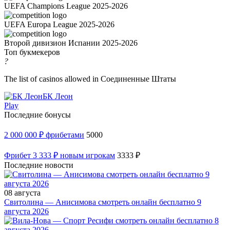
UEFA Champions League 2025-2026
UEFA Europa League 2025-2026
Второй дивизион Испании 2025-2026
Топ букмекеров
?
The list of casinos allowed in Соединенные Штаты
БК Леон
Play
Последние бонусы
2 000 000 ₽ фрибетами
5000
Фрибет 3 333 ₽ новым игрокам
3333 ₽
Последние новости
08 августа
Свитолина — Анисимова смотреть онлайн бесплатно 9
августа 2026