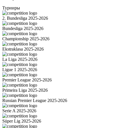
Турниры
2. Bundesliga 2025-2026
Bundesliga 2025-2026
Championship 2025-2026
Ekstraklasa 2025-2026
La Liga 2025-2026
Ligue 1 2025-2026
Premier League 2025-2026
Primeira Liga 2025-2026
Russian Premier League 2025-2026
Serie A 2025-2026
Süper Lig 2025-2026