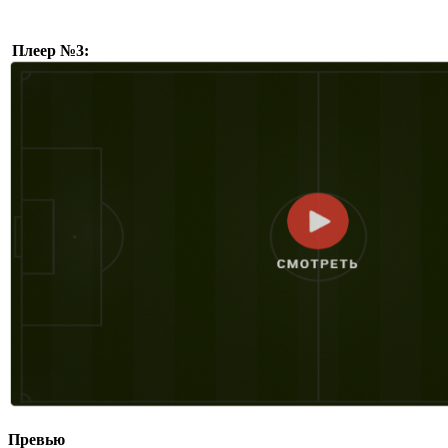
Плеер №3:
Превью